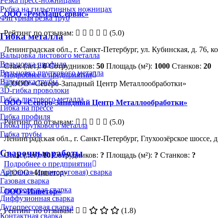
Резка пресс-ножницами
Рубка на гильотинных ножницах
ООО «РемМашСервис»
Фигурная резка труб
Рейтинг по отзывам:
(5.0)
Гибка металла
Ленинградская обл., г. Санкт-Петербург, ул. Кубинская, д. 76, ко
Вальцовка листового металла
Вальцовка профиля
Стаж (лет):
6
Сотрудников:
50
Площадь (м²):
1000
Станков:
20
Вальцовка пруткового металла
Подробнее о предприятии
Вальцовка трубы
3D-гибка проволоки
Гибка листового металла
ООО «Северо-Западный Центр Металлообработки»
Гибка на прессе
Гибка профиля
Рейтинг по отзывам:
(5.0)
Гибка пруткового металла
Гибка трубы
Ленинградская обл., г. Санкт-Петербург, Глухоозёрское шоссе, д
Сварочные работы
Стаж (лет):
10
Сотрудников:
?
Площадь (м²):
?
Станков:
?
Подробнее о предприятии
Аргонная (аргонодуговая) сварка
Газовая сварка
Газопрессовая сварка
ООО «Инветор»
Диффузионная сварка
Дугопрессовая сварка
Рейтинг по отзывам:
(1.8)
Контактная сварка