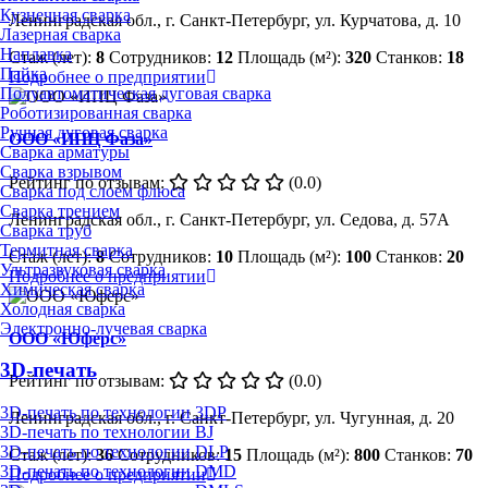
Кузнечная сварка
Ленинградская обл., г. Санкт-Петербург, ул. Курчатова, д. 10
Лазерная сварка
Наплавка
Стаж (лет):
8
Сотрудников:
12
Площадь (м²):
320
Станков:
18
Пайка
Подробнее о предприятии
Полуавтоматическая дуговая сварка
Роботизированная сварка
Ручная дуговая сварка
ООО «ИПЦ Фаза»
Сварка арматуры
Сварка взрывом
Рейтинг по отзывам:
(0.0)
Сварка под слоем флюса
Сварка трением
Ленинградская обл., г. Санкт-Петербург, ул. Седова, д. 57А
Сварка труб
Термитная сварка
Стаж (лет):
8
Сотрудников:
10
Площадь (м²):
100
Станков:
20
Ультразвуковая сварка
Подробнее о предприятии
Химическая сварка
Холодная сварка
Электронно-лучевая сварка
ООО «Юферс»
3D-печать
Рейтинг по отзывам:
(0.0)
3D-печать по технологии 3DP
Ленинградская обл., г. Санкт-Петербург, ул. Чугунная, д. 20
3D-печать по технологии BJ
3D-печать по технологии DLP
Стаж (лет):
36
Сотрудников:
15
Площадь (м²):
800
Станков:
70
3D-печать по технологии DMD
Подробнее о предприятии