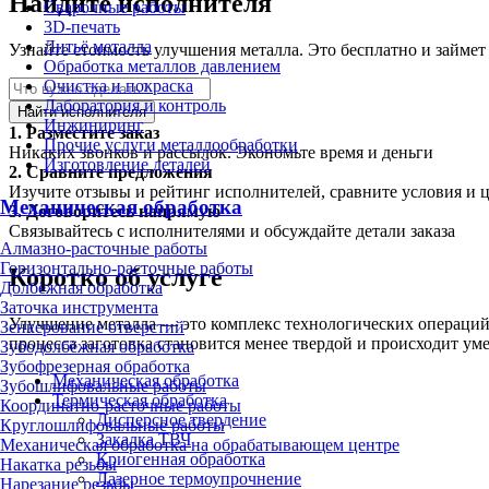
Найдите исполнителя
Сварочные работы
3D-печать
Литьё металла
Узнайте стоимость улучшения металла. Это бесплатно и займет
Обработка металлов давлением
Очистка и покраска
Лаборатория и контроль
Найти исполнителя
Инжиниринг
1.
Разместите заказ
Прочие услуги металлообработки
Никаких звонков и рассылок. Экономьте время и деньги
Изготовление деталей
2.
Сравните предложения
Изучите отзывы и рейтинг исполнителей, сравните условия и 
Механическая обработка
3.
Договоритесь напрямую
Связывайтесь с исполнителями и обсуждайте детали заказа
Алмазно-расточные работы
Горизонтально-расточные работы
Коротко об услуге
Долбёжная обработка
Заточка инструмента
Улучшение металла — это комплекс технологических операций 
Зенкерование отверстий
процесса заготовка становится менее твердой и происходит уме
Зубодолбёжная обработка
Зубофрезерная обработка
Механическая обработка
Зубошлифовальные работы
Термическая обработка
Координатно-расточные работы
Дисперсное твердение
Круглошлифовальные работы
Закалка ТВЧ
Механическая обработка на обрабатывающем центре
Криогенная обработка
Накатка резьбы
Лазерное термоупрочнение
Нарезание резьбы