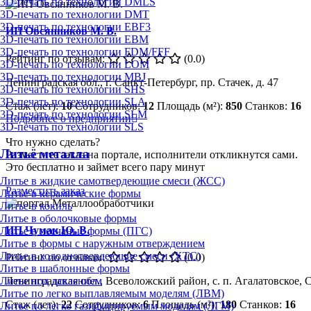
3D-печать по технологии DMLS
3D-печать по технологии DMT
3D-печать по технологии EBF3
ИП Овсянников М. В.
3D-печать по технологии EBM
3D-печать по технологии FDM/FFF
Рейтинг по отзывам:
(0.0)
3D-печать по технологии LOM
3D-печать по технологии MBJ
Ленинградская обл., г. Санкт-Петербург, пр. Стачек, д. 47
3D-печать по технологии SHS
3D-печать по технологии SLA
Стаж (лет):
10
Сотрудников:
12
Площадь (м²):
850
Станков:
16
3D-печать по технологии SLM
Подробнее о предприятии
3D-печать по технологии SLS
Что нужно сделать?
Литьё металла
Разместите заказ на портале, исполнители откликнутся сами.
Это бесплатно и займет всего пару минут
Литье в жидкие самотвердеющие смеси (ЖСС)
Разместить заказ
Литье в керамические формы
Литье в кокиль
Литье в оболочковые формы
ИП Чумак Ю. В.
Литье в песчаные формы (ПГС)
Литье в формы с наружным отверждением
Литье в холоднотвердеющие смеси (ХТС)
Рейтинг по отзывам:
(0.0)
Литье в шаблонные формы
Литье под давлением
Ленинградская обл., Всеволожский район, с. п. Агалатовское, 
Литье по легко выплавляемым моделям (ЛВМ)
Стаж (лет):
22
Сотрудников:
6
Площадь (м²):
180
Станков:
16
Литье по легко газифицируемым моделям (ЛГМ)