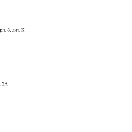
рп. 8, лит. К
. 2А