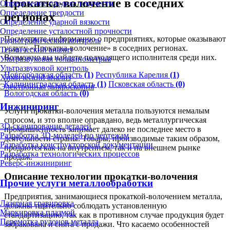
Прокатка-волочение в соседних
Определение предела текучести
Определение твердости
регионах
Определение ударной вязкости
Определение усталостной прочности
Посмотрите информацию о предприятиях, которые оказывают
Радиографический контроль
услугу «Прокатка-волочение» в соседних регионах.
Термический анализ
Возможно вы найдете подходящего исполнителя среди них.
Ультразвуковая толщинометрия
Ультразвуковой контроль
Новгородская область
(1)
Республика Карелия
(1)
Химический анализ
Калининградская область
(1)
Псковская область
(0)
Электронная микроскопия
Вологодская область
(0)
Инжиниринг
Услуги прокатки-волочения металла пользуются немалым
спросом, и это вполне оправдано, ведь металлургическая
3D-сканирование деталей
промышленность занимает далеко не последнее место в
Разработка 3D-моделей по чертежам
деятельности страны. Товары, производимые таким образом,
Разработка конструкторской документации
продаются как на внутреннем, так и на внешнем рынке
Разработка технологических процессов
продаж.
Реверс-инжиниринг
Описание технологии прокатки-волочения
Прочие услуги металлообработки
Предприятия, занимающиеся прокаткой-волочением металла,
Лазерная гравировка
должны тщательно соблюдать установленную
Маркировка плазмой
стандартизацию, так как в противном случае продукция будет
Перемотка рулонов металла
забракована и снята с продажи. Что касаемо особенностей