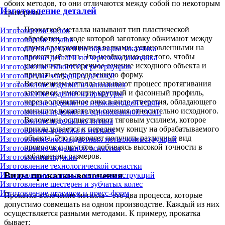
обоих методов, то они отличаются между собой по некоторым
Изготовление деталей
критериям.
Прокаткой металла называют тип пластической
Изготовление валов
обработки, в ходе которой заготовку обжимают между
Изготовление втулок
двумя вращающимися валками, установленными на
Изготовление деталей по образцам заказчика
прокатный стан. Это необходимо для того, чтобы
Изготовление деталей по чертежам заказчика
уменьшить поперечное сечение исходного объекта и
Изготовление ёмкостей и резервуаров
придать ему определенную форму.
Изготовление закладных деталей
Волочением металла называют процесс протягивания
Изготовление изделий из алюминия
заготовок, имеющих круглый и фасонный профиль,
Изготовление изделий из арматуры
через волочильное очко в виде отверстия, обладающего
Изготовление изделий из нержавеющей стали
меньшим показателем сечения относительно исходного.
Изготовление изделий из оцинкованной стали
Волочение осуществляют тяговым усилием, которое
Изготовление изделий из титана
прикладывается к переднему концу на обрабатываемого
Изготовление крепежа и метизов
объекта. Это позволяет получить различные вид
Изготовление нестандартных металлоконструкций
проволок и прутков, добиваясь высокой точности в
Изготовление модельной оснастки
соблюдении размеров.
Изготовление пружин
Изготовление технологической оснастки
Виды прокатки-волочения
Изготовление типовых металлоконструкций
Изготовление шестерен и зубчатых колес
Изготовление штампов и пресс-форм
Прокатка-волочение металла – это два процесса, которые
допустимо совмещать на одном производстве. Каждый из них
осуществляется разными методами. К примеру, прокатка
бывает: