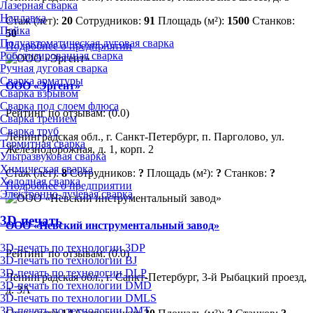
Лазерная сварка
Наплавка
Стаж (лет):
20
Сотрудников:
91
Площадь (м²):
1500
Станков:
Пайка
50
Полуавтоматическая дуговая сварка
Подробнее о предприятии
Роботизированная сварка
Ручная дуговая сварка
Сварка арматуры
ООО «Эргент»
Сварка взрывом
Сварка под слоем флюса
Рейтинг по отзывам:
(0.0)
Сварка трением
Сварка труб
Ленинградская обл., г. Санкт-Петербург, п. Парголово, ул.
Термитная сварка
Железнодорожная, д. 1, корп. 2
Ультразвуковая сварка
Химическая сварка
Стаж (лет):
8
Сотрудников:
?
Площадь (м²):
?
Станков:
?
Холодная сварка
Подробнее о предприятии
Электронно-лучевая сварка
3D-печать
ООО «Невский инструментальный завод»
3D-печать по технологии 3DP
Рейтинг по отзывам:
(0.0)
3D-печать по технологии BJ
3D-печать по технологии DLP
Ленинградская обл., г. Санкт-Петербург, 3-й Рыбацкий проезд,
3D-печать по технологии DMD
д. 3А
3D-печать по технологии DMLS
3D-печать по технологии DMT