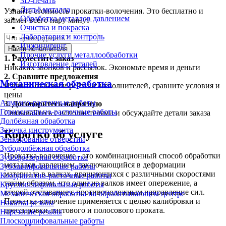
3D-печать
Литьё металла
Узнайте стоимость прокатки-волочения. Это бесплатно и
Обработка металлов давлением
займет всего пару минут
Очистка и покраска
Лаборатория и контроль
Инжиниринг
Найти исполнителя
Прочие услуги металлообработки
1.
Разместите заказ
Изготовление деталей
Никаких звонков и рассылок. Экономьте время и деньги
2.
Сравните предложения
Механическая обработка
Изучите отзывы и рейтинг исполнителей, сравните условия и
цены
Алмазно-расточные работы
3.
Договоритесь напрямую
Горизонтально-расточные работы
Связывайтесь с исполнителями и обсуждайте детали заказа
Долбёжная обработка
Заточка инструмента
Коротко об услуге
Зенкерование отверстий
Зубодолбёжная обработка
Прокатка-волочение - это комбинационный способ обработки
Зубофрезерная обработка
металлов давлением, заключающийся в деформации
Зубошлифовальные работы
материала в валках, вращающихся с различными скоростями
Координатно-расточные работы
таким образом, что один из валков имеет опережение, а
Круглошлифовальные работы
второй отставание с противоположным направление сил.
Механическая обработка на обрабатывающем центре
Прокатка-волочение применяется с целью калибровки и
Накатка резьбы
дрессировки листового и полосового проката.
Нарезание резьбы
Плоскошлифовальные работы