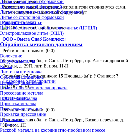
Литье с безопочной формовкой
Что нужно сделать?
Литье с вакуумной формовкой
Разместите заказ на портале, исполнители откликнутся сами.
Литье с вакуумно-плёночной формовкой
Это бесплатно и займет всего пару минут
Литье со стопочной формовкой
Разместить заказ
Центробежное литье
Центробежное электрошлаковое литье (ЦЭШЛ)
Электрошлаковое литье (ЭШЛ)
ООО «Омега Снаб Комплект»
Обработка металлов давлением
Рейтинг по отзывам:
(0.0)
Волочение
Ленинградская обл., г. Санкт-Петербург, пр. Александровской
Вырубка металла
Фермы, д. 29П, лит. Е, пом. 11-Н
Ковка
Листовая штамповка
Стаж (лет):
7
Сотрудников:
15
Площадь (м²):
?
Станков:
?
Объёмная штамповка
Подробнее о предприятии
Перфорация металла
Правка плоского металлопроката
Прессование металла
ООО «СНС»
Пробивка металла
Прокатка металла
Прокатка-волочение
Рейтинг по отзывам:
(0.0)
Прокатка-прессование
Пуклевание
Ленинградская обл., г. Санкт-Петербург, Басков переулок, д.
Раскатка
3Б, пом. 1Н
Раскрой металла на координатно-пробивном прессе