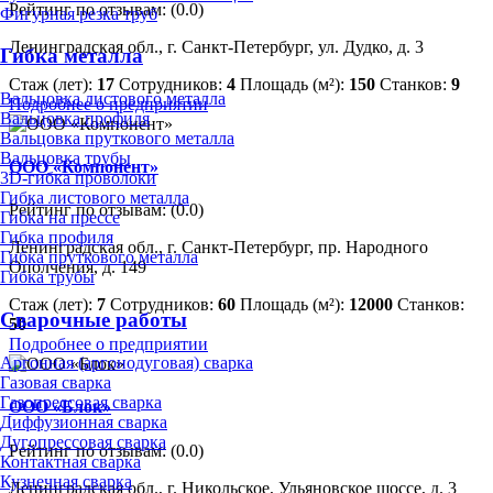
Рейтинг по отзывам:
(0.0)
Фигурная резка труб
Ленинградская обл., г. Санкт-Петербург, ул. Дудко, д. 3
Гибка металла
Стаж (лет):
17
Сотрудников:
4
Площадь (м²):
150
Станков:
9
Вальцовка листового металла
Подробнее о предприятии
Вальцовка профиля
Вальцовка пруткового металла
Вальцовка трубы
ООО «Компонент»
3D-гибка проволоки
Гибка листового металла
Рейтинг по отзывам:
(0.0)
Гибка на прессе
Гибка профиля
Ленинградская обл., г. Санкт-Петербург, пр. Народного
Гибка пруткового металла
Ополчения, д. 149
Гибка трубы
Стаж (лет):
7
Сотрудников:
60
Площадь (м²):
12000
Станков:
Сварочные работы
50
Подробнее о предприятии
Аргонная (аргонодуговая) сварка
Газовая сварка
Газопрессовая сварка
ООО «Блок»
Диффузионная сварка
Дугопрессовая сварка
Рейтинг по отзывам:
(0.0)
Контактная сварка
Кузнечная сварка
Ленинградская обл., г. Никольское, Ульяновское шоссе, д. 3