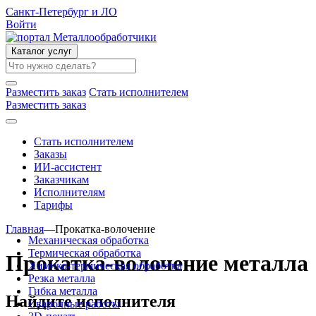
Санкт-Петербург и ЛО
Войти
Каталог услуг
Разместить заказ
Стать исполнителем
Разместить заказ
Стать исполнителем
Заказы
ИИ-ассистент
Заказчикам
Исполнителям
Тарифы
Главная
—
Прокатка-волочение
Механическая обработка
Термическая обработка
Прокатка-волочение металла
Химико-термическая обработка
Резка металла
Гибка металла
Найдите исполнителя
Сварочные работы