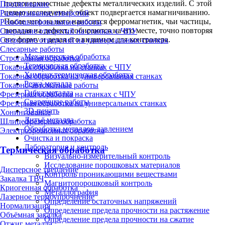
подповерхностные дефекты металлических изделий. С этой
Протягивание
целью исследуемый объект подвергается намагничиванию.
Развертывание отверстий
После чего на него наносится ферромагнетик, чьи частицы,
Резьбошлифовальные работы
попадая на дефект, собираются на его месте, точно повторяя
Сверление отверстий на станках с ЧПУ
его форму и делая его видимым для контролера.
Сверление отверстий на универсальных станках
Слесарные работы
Механическая обработка
Строгальная обработка
Термическая обработка
Токарная обработка на станках с ЧПУ
Химико-термическая обработка
Токарная обработка на универсальных станках
Резка металла
Токарно-автоматные работы
Гибка металла
Фрезерная обработка на станках с ЧПУ
Сварочные работы
Фрезерная обработка на универсальных станках
3D-печать
Хонингование
Литьё металла
Шлицефрезерная обработка
Обработка металлов давлением
Электроэрозионная обработка
Очистка и покраска
Лаборатория и контроль
Термическая обработка
Визуально-измерительный контроль
Исследование порошковых материалов
Дисперсное твердение
Контроль проникающими веществами
Закалка ТВЧ
Магнитопорошковый контроль
Криогенная обработка
Металлография
Лазерное термоупрочнение
Определение остаточных напряжений
Нормализация
Определение предела прочности на растяжение
Объёмная закалка
Определение предела прочности на сжатие
Отжиг металла