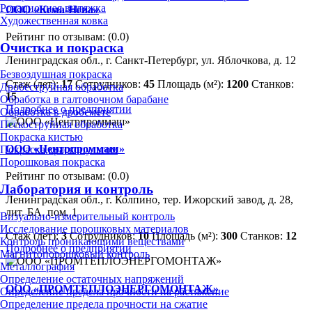
Ротационная вытяжка
ООО «Кема-Нева»
Художественная ковка
Рейтинг по отзывам:
(0.0)
Очистка и покраска
Ленинградская обл., г. Санкт-Петербург, ул. Яблочкова, д. 12
Безвоздушная покраска
Стаж (лет):
17
Сотрудников:
45
Площадь (м²):
1200
Станков:
Дробеструйная обработка
15
Обработка в галтовочном барабане
Подробнее о предприятии
Обработка в дробемёте
Пескоструйная обработка
Покраска кистью
ООО «Центрпроммаш»
Покраска краскопультом
Порошковая покраска
Рейтинг по отзывам:
(0.0)
Лаборатория и контроль
Ленинградская обл., г. Колпино, тер. Ижорский завод, д. 28,
лит. БА. пом. 1
Визуально-измерительный контроль
Исследование порошковых материалов
Стаж (лет):
3
Сотрудников:
10
Площадь (м²):
300
Станков:
12
Контроль проникающими веществами
Подробнее о предприятии
Магнитопорошковый контроль
Металлография
Определение остаточных напряжений
ООО «ПРОМТЕПЛОЭНЕРГОМОНТАЖ»
Определение предела прочности на растяжение
Определение предела прочности на сжатие