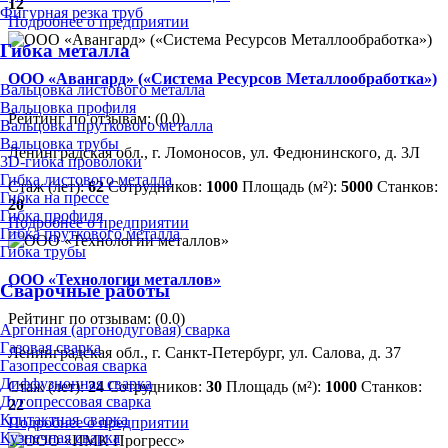
12
Фигурная резка труб
Подробнее о предприятии
Гибка металла
ООО «Авангард» («Система Ресурсов Металлообработка»)
Вальцовка листового металла
Вальцовка профиля
Рейтинг по отзывам:
(0.0)
Вальцовка пруткового металла
Вальцовка трубы
Ленинградская обл., г. Ломоносов, ул. Федюнинского, д. 3Л
3D-гибка проволоки
Гибка листового металла
Стаж (лет):
62
Сотрудников:
1000
Площадь (м²):
5000
Станков:
Гибка на прессе
20
Гибка профиля
Подробнее о предприятии
Гибка пруткового металла
Гибка трубы
ООО «Технологии металлов»
Сварочные работы
Рейтинг по отзывам:
(0.0)
Аргонная (аргонодуговая) сварка
Газовая сварка
Ленинградская обл., г. Санкт-Петербург, ул. Салова, д. 37
Газопрессовая сварка
Диффузионная сварка
Стаж (лет):
24
Сотрудников:
30
Площадь (м²):
1000
Станков:
Дугопрессовая сварка
22
Контактная сварка
Подробнее о предприятии
Кузнечная сварка