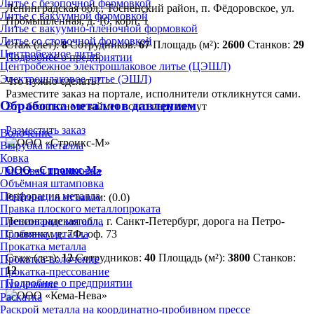
Литье с безопочной формовкой
Ленинградская обл., Тосненский район, п. Фёдоровское, ул.
Литье с вакуумной формовкой
Промышленная, д. 10, корп. 1
Литье с вакуумно-плёночной формовкой
Литье со стопочной формовкой
Стаж (лет):
8
Сотрудников:
67
Площадь (м²):
2600
Станков:
29
Центробежное литье
Подробнее о предприятии
Центробежное электрошлаковое литье (ЦЭШЛ)
Электрошлаковое литье (ЭШЛ)
Что нужно сделать?
Разместите заказ на портале, исполнители откликнутся сами.
Обработка металлов давлением
Это бесплатно и займет всего пару минут
Разместить заказ
Волочение
Вырубка металла
Ковка
ООО «Строикс-М»
Листовая штамповка
Объёмная штамповка
Перфорация металла
Рейтинг по отзывам:
(0.0)
Правка плоского металлопроката
Прессование металла
Ленинградская обл., г. Санкт-Петербург, дорога на Петро-
Пробивка металла
Славянку, д. 7Ф, оф. 73
Прокатка металла
Стаж (лет):
12
Сотрудников:
40
Площадь (м²):
3800
Станков:
Прокатка-волочение
12
Прокатка-прессование
Подробнее о предприятии
Пуклевание
Раскатка
Раскрой металла на координатно-пробивном прессе