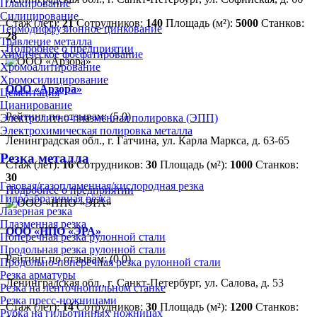
Плакирование
Силицирование
Стаж (лет):
21
Сотрудников:
140
Площадь (м²):
5000
Станков:
Термодиффузионное цинкование
28
Травление металла
Подробнее о предприятии
Химическое фосфатирование
Хромоалитирование
Хромосилицирование
ООО «Арзора»
Цементация
Цианирование
Рейтинг по отзывам:
(5.0)
Электролитно-плазменная полировка (ЭПП)
Электрохимическая полировка металла
Ленинградская обл., г. Гатчина, ул. Карла Маркса, д. 63-65
Резка металла
Стаж (лет):
16
Сотрудников:
30
Площадь (м²):
1000
Станков:
30
Газовая/газопламенная/кислородная резка
Подробнее о предприятии
Гидроабразивная резка
Лазерная резка
Плазменная резка
ООО «НПО «ЭРА»
Поперечная резка рулонной стали
Продольная резка рулонной стали
Рейтинг по отзывам:
(0.0)
Продольно-поперечная резка рулонной стали
Резка арматуры
Ленинградская обл., г. Санкт-Петербург, ул. Салова, д. 53
Резка на ленточнопильном станке
Резка пресс-ножницами
Стаж (лет):
14
Сотрудников:
30
Площадь (м²):
1200
Станков:
Рубка на гильотинных ножницах