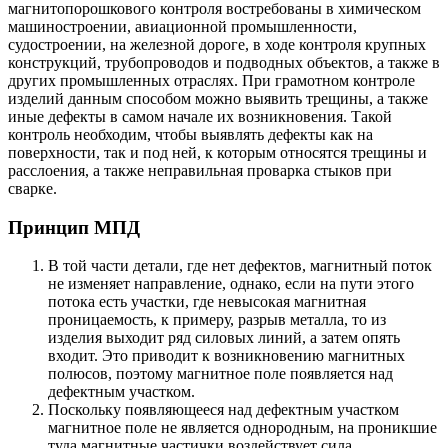
магнитопорошкового контроля востребованы в химическом
машиностроении, авиационной промышленности,
судостроении, на железной дороге, в ходе контроля крупных
конструкций, трубопроводов и подводных объектов, а также в
других промышленных отраслях. При грамотном контроле
изделий данным способом можно выявить трещины, а также
иные дефекты в самом начале их возникновения. Такой
контроль необходим, чтобы выявлять дефекты как на
поверхности, так и под ней, к которым относятся трещины и
расслоения, а также неправильная проварка стыков при
сварке.
Принцип МПД
В той части детали, где нет дефектов, магнитный поток
не изменяет направление, однако, если на пути этого
потока есть участки, где невысокая магнитная
проницаемость, к примеру, разрыв металла, то из
изделия выходит ряд силовых линий, а затем опять
входит. Это приводит к возникновению магнитных
полюсов, поэтому магнитное поле появляется над
дефектным участком.
Поскольку появляющееся над дефектным участком
магнитное поле не является однородным, на проникшие
туда магнитные частички воздействует сила,