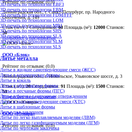
Рейтинг по отзывам:
(0.0)
3D-печать по технологии EBF3
3D-печать по технологии EBM
Ленинградская обл., г. Санкт-Петербург, пр. Народного
3D-печать по технологии FDM/FFF
Ополчения, д. 149
3D-печать по технологии LOM
3D-печать по технологии MBJ
Стаж (лет):
7
Сотрудников:
60
Площадь (м²):
12000
Станков:
3D-печать по технологии SHS
50
3D-печать по технологии SLA
Подробнее о предприятии
3D-печать по технологии SLM
3D-печать по технологии SLS
ООО «Блок»
Литьё металла
Рейтинг по отзывам:
(0.0)
Литье в жидкие самотвердеющие смеси (ЖСС)
Литье в керамические формы
Ленинградская обл., г. Никольское, Ульяновское шоссе, д. 3
Литье в кокиль
Литье в оболочковые формы
Стаж (лет):
20
Сотрудников:
91
Площадь (м²):
1500
Станков:
Литье в песчаные формы (ПГС)
50
Литье в формы с наружным отверждением
Подробнее о предприятии
Литье в холоднотвердеющие смеси (ХТС)
Литье в шаблонные формы
Литье под давлением
ООО «Юмира»
Литье по легко выплавляемым моделям (ЛВМ)
Литье по легко газифицируемым моделям (ЛГМ)
Рейтинг по отзывам:
(0.0)
Литье по чертежам заказчика