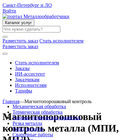
Санкт-Петербург и ЛО
Войти
Каталог услуг
Разместить заказ
Стать исполнителем
Разместить заказ
Стать исполнителем
Заказы
ИИ-ассистент
Заказчикам
Исполнителям
Тарифы
Главная
—
Магнитопорошковый контроль
Механическая обработка
Термическая обработка
Магнитопорошковый
Химико-термическая обработка
Резка металла
контроль металла (МПИ,
Гибка металла
Сварочные работы
МПД)