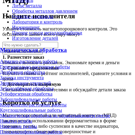
3D-печать
Литьё металла
Обработка металлов давлением
Найдите исполнителя
Очистка и покраска
Лаборатория и контроль
Инжиниринг
Узнайте стоимость магнитопорошкового контроля. Это
Прочие услуги металлообработки
бесплатно и займет всего пару минут
Изготовление деталей
Механическая обработка
Найти исполнителя
1.
Разместите заказ
Алмазно-расточные работы
Никаких звонков и рассылок. Экономьте время и деньги
Горизонтально-расточные работы
2.
Сравните предложения
Долбёжная обработка
Изучите отзывы и рейтинг исполнителей, сравните условия и
Заточка инструмента
цены
Зенкерование отверстий
3.
Договоритесь напрямую
Зубодолбёжная обработка
Связывайтесь с исполнителями и обсуждайте детали заказа
Зубофрезерная обработка
Зубошлифовальные работы
Коротко об услуге
Координатно-расточные работы
Круглошлифовальные работы
Магнитопорошковый или магнитный контроль (МПД)
Механическая обработка на обрабатывающем центре
заключается в использовании ферромагнетика в форме
Накатка резьбы
порошка, пасты, либо суспензии в качестве индикатора,
Нарезание резьбы
позволяющего обнаружить поверхностные и
Плоскошлифовальные работы