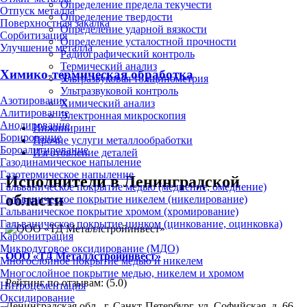
Определение предела текучести
Отпуск металла
Определение твердости
Поверхностная закалка
Определение ударной вязкости
Сорбитизация
Определение усталостной прочности
Улучшение металла
Радиографический контроль
Термический анализ
Химико-термическая обработка
Ультразвуковая толщинометрия
Ультразвуковой контроль
Азотирование
Химический анализ
Алитирование
Электронная микроскопия
Анодирование
Инжиниринг
Борирование
Прочие услуги металлообработки
Бороалитирование
Изготовление деталей
Газодинамическое напыление
Газотермическое напыление
Исполнители в Ленинградской
Гальваническое покрытие медью (меднение, омеднение)
области
Гальваническое покрытие никелем (никелирование)
Гальваническое покрытие хромом (хромирование)
Гальваническое покрытие цинком (цинкование, оцинковка)
Карбонитрация
Микродуговое оксидирование (МДО)
ООО «ТД Металлстройинвест»
Многослойное покрытие медью и никелем
Многослойное покрытие медью, никелем и хромом
Рейтинг по отзывам:
(5.0)
Нитроцементация
Оксидирование
Ленинградская обл., г. Санкт-Петербург, ул. Софийская, д. 66