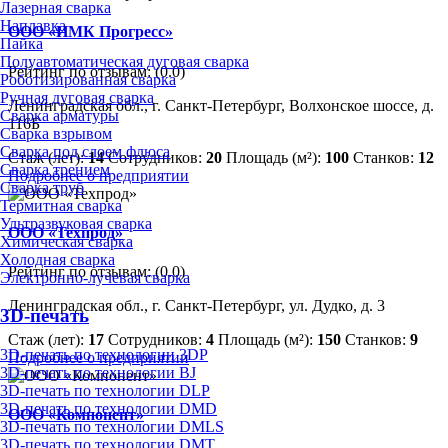
Лазерная сварка
Наплавка
ООО «ИМК Прогресс»
Пайка
Полуавтоматическая дуговая сварка
Рейтинг по отзывам:
(0.0)
Роботизированная сварка
Ручная дуговая сварка
Ленинградская обл., г. Санкт-Петербург, Волхонское шоссе, д.
Сварка арматуры
116Б
Сварка взрывом
Сварка под слоем флюса
Стаж (лет):
14
Сотрудников:
20
Площадь (м²):
100
Станков:
12
Сварка трением
Подробнее о предприятии
Сварка труб
Термитная сварка
Ультразвуковая сварка
ООО «Техпрод»
Химическая сварка
Холодная сварка
Рейтинг по отзывам:
(0.0)
Электронно-лучевая сварка
Ленинградская обл., г. Санкт-Петербург, ул. Дудко, д. 3
3D-печать
Стаж (лет):
17
Сотрудников:
4
Площадь (м²):
150
Станков:
9
3D-печать по технологии 3DP
Подробнее о предприятии
3D-печать по технологии BJ
3D-печать по технологии DLP
3D-печать по технологии DMD
ООО «Компонент»
3D-печать по технологии DMLS
3D-печать по технологии DMT