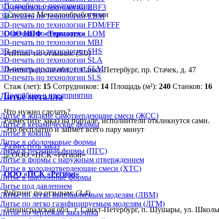
Подробнее о предприятии
3D-печать по технологии EBF3
3D-печать по технологии EBM
3D-печать по технологии FDM/FFF
3D-печать по технологии LOM
ООО НПФ «Термотех»
3D-печать по технологии MBJ
3D-печать по технологии SHS
Рейтинг по отзывам:
(5.0)
3D-печать по технологии SLA
3D-печать по технологии SLM
Ленинградская обл., г. Санкт-Петербург, пр. Стачек, д. 47
3D-печать по технологии SLS
Стаж (лет):
15
Сотрудников:
14
Площадь (м²):
240
Станков:
16
Подробнее о предприятии
Литьё металла
Что нужно сделать?
Литье в жидкие самотвердеющие смеси (ЖСС)
Разместите заказ на портале, исполнители откликнутся сами.
Литье в керамические формы
Это бесплатно и займет всего пару минут
Литье в кокиль
Литье в оболочковые формы
Разместить заказ
Литье в песчаные формы (ПГС)
Литье в формы с наружным отверждением
Литье в холоднотвердеющие смеси (ХТС)
ООО «ПСК «Регион»
Литье в шаблонные формы
Литье под давлением
Рейтинг по отзывам:
(3.4)
Литье по легко выплавляемым моделям (ЛВМ)
Литье по легко газифицируемым моделям (ЛГМ)
Ленинградская обл., г. Санкт-Петербург, п. Шушары, ул. Школь
Литье по чертежам заказчика