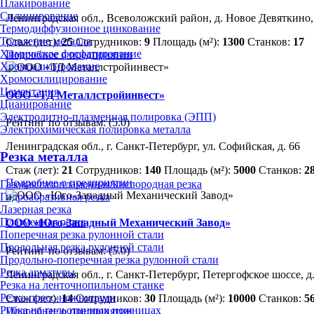
Плакирование
Силицирование
Ленинградская обл., Всеволожский район, д. Новое Девяткино, 2
Термодиффузионное цинкование
Травление металла
Стаж (лет):
25
Сотрудников:
9
Площадь (м²):
1300
Станков:
17
Химическое фосфатирование
Подробнее о предприятии
Хромоалитирование
Хромосилицирование
Цементация
ООО «ТД Металлстройинвест»
Цианирование
Электролитно-плазменная полировка (ЭПП)
Рейтинг по отзывам:
(5.0)
Электрохимическая полировка металла
Ленинградская обл., г. Санкт-Петербург, ул. Софийская, д. 66
Резка металла
Стаж (лет):
21
Сотрудников:
140
Площадь (м²):
5000
Станков:
2
Подробнее о предприятии
Газовая/газопламенная/кислородная резка
Гидроабразивная резка
Лазерная резка
Плазменная резка
ООО «Юго-Западный Механический Завод»
Поперечная резка рулонной стали
Продольная резка рулонной стали
Рейтинг по отзывам:
(5.0)
Продольно-поперечная резка рулонной стали
Резка арматуры
Ленинградская обл., г. Санкт-Петербург, Петергофское шоссе, 
Резка на ленточнопильном станке
Резка пресс-ножницами
Стаж (лет):
14
Сотрудников:
30
Площадь (м²):
10000
Станков:
5
Рубка на гильотинных ножницах
Подробнее о предприятии