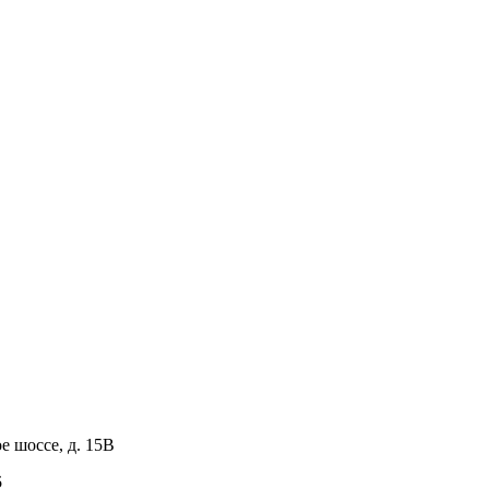
е шоссе, д. 15В
5