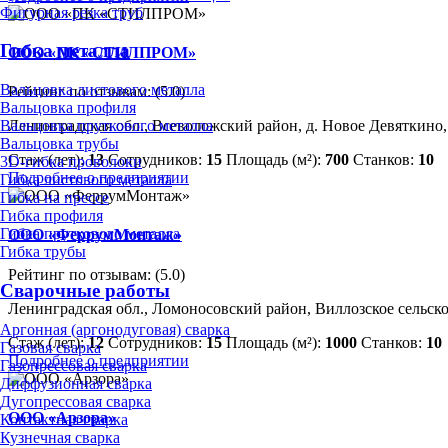
Фигурная резка труб
Гибка металла
ООО «ПК «СТИЛПРОМ»
Вальцовка листового металла
Рейтинг по отзывам:
(5.0)
Вальцовка профиля
Ленинградская обл., Всеволожский район, д. Новое Девяткино, 1
Вальцовка пруткового металла
Вальцовка трубы
Стаж (лет):
13
Сотрудников:
15
Площадь (м²):
700
Станков:
10
3D-гибка проволоки
Подробнее о предприятии
Гибка листового металла
Гибка на прессе
Гибка профиля
Гибка пруткового металла
ООО «ФеррумМонтаж»
Гибка трубы
Рейтинг по отзывам:
(5.0)
Сварочные работы
Ленинградская обл., Ломоносовский район, Виллозское сельское
Аргонная (аргонодуговая) сварка
Стаж (лет):
12
Сотрудников:
15
Площадь (м²):
1000
Станков:
10
Газовая сварка
Подробнее о предприятии
Газопрессовая сварка
Диффузионная сварка
Дугопрессовая сварка
ООО «Арзора»
Контактная сварка
Кузнечная сварка