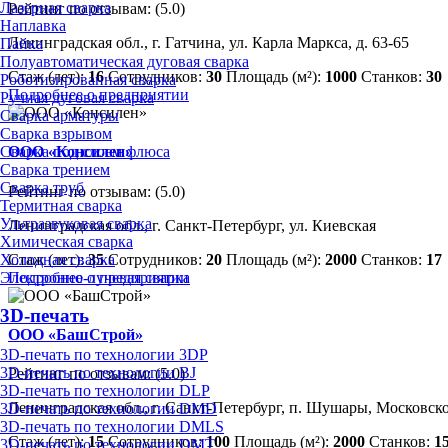
Лазерная сварка
Рейтинг по отзывам:
(5.0)
Наплавка
Ленинградская обл., г. Гатчина, ул. Карла Маркса, д. 63-65
Пайка
Полуавтоматическая дуговая сварка
Стаж (лет):
16
Сотрудников:
30
Площадь (м²):
1000
Станков:
30
Роботизированная сварка
Подробнее о предприятии
Ручная дуговая сварка
Сварка арматуры
Сварка взрывом
Сварка под слоем флюса
ООО «Консилен»
Сварка трением
Сварка труб
Рейтинг по отзывам:
(5.0)
Термитная сварка
Ультразвуковая сварка
Ленинградская обл., г. Санкт-Петербург, ул. Киевская
Химическая сварка
Холодная сварка
Стаж (лет):
35
Сотрудников:
20
Площадь (м²):
2000
Станков:
17
Электронно-лучевая сварка
Подробнее о предприятии
3D-печать
ООО «БашСтрой»
3D-печать по технологии 3DP
3D-печать по технологии BJ
Рейтинг по отзывам:
(5.0)
3D-печать по технологии DLP
Ленинградская обл., г. Санкт-Петербург, п. Шушары, Московско
3D-печать по технологии DMD
3D-печать по технологии DMLS
Стаж (лет):
15
Сотрудников:
100
Площадь (м²):
2000
Станков:
1
3D-печать по технологии DMT