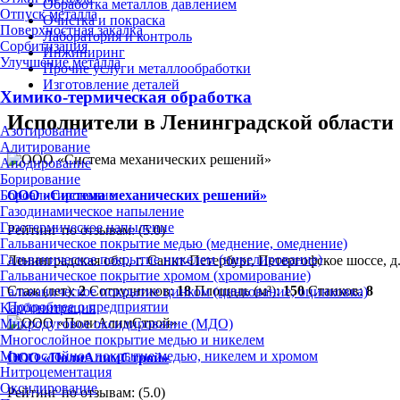
Обработка металлов давлением
Отпуск металла
Очистка и покраска
Поверхностная закалка
Лаборатория и контроль
Сорбитизация
Инжиниринг
Улучшение металла
Прочие услуги металлообработки
Изготовление деталей
Химико-термическая обработка
Исполнители в Ленинградской области
Азотирование
Алитирование
Анодирование
Борирование
ООО «Система механических решений»
Бороалитирование
Газодинамическое напыление
Газотермическое напыление
Рейтинг по отзывам:
(5.0)
Гальваническое покрытие медью (меднение, омеднение)
Гальваническое покрытие никелем (никелирование)
Ленинградская обл., г. Санкт-Петербург, Петергофское шоссе, д
Гальваническое покрытие хромом (хромирование)
Стаж (лет):
2
Сотрудников:
18
Площадь (м²):
150
Станков:
8
Гальваническое покрытие цинком (цинкование, оцинковка)
Подробнее о предприятии
Карбонитрация
Микродуговое оксидирование (МДО)
Многослойное покрытие медью и никелем
Многослойное покрытие медью, никелем и хромом
ООО «ПолиАлимСтрой»
Нитроцементация
Оксидирование
Рейтинг по отзывам:
(5.0)