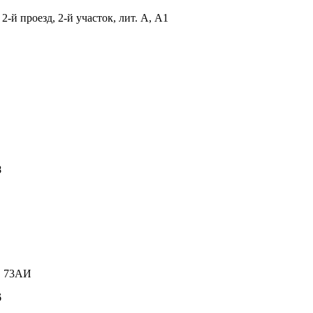
-й проезд, 2-й участок, лит. А, А1
8
д. 73АИ
6