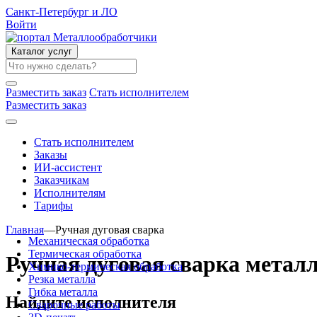
Санкт-Петербург и ЛО
Войти
Каталог услуг
Разместить заказ
Стать исполнителем
Разместить заказ
Стать исполнителем
Заказы
ИИ-ассистент
Заказчикам
Исполнителям
Тарифы
Главная
—
Ручная дуговая сварка
Механическая обработка
Термическая обработка
Ручная дуговая сварка метал
Химико-термическая обработка
Резка металла
Гибка металла
Найдите исполнителя
Сварочные работы