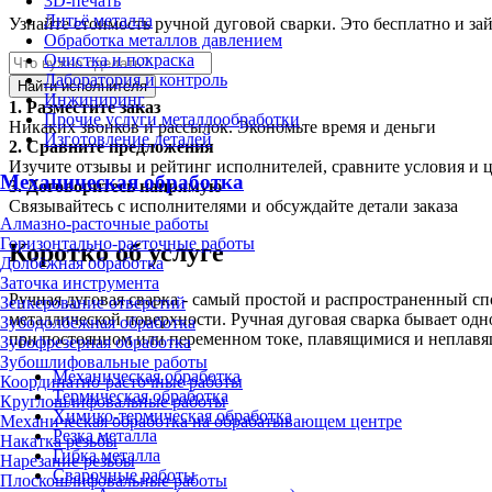
3D-печать
Литьё металла
Узнайте стоимость ручной дуговой сварки. Это бесплатно и за
Обработка металлов давлением
Очистка и покраска
Лаборатория и контроль
Найти исполнителя
Инжиниринг
1.
Разместите заказ
Прочие услуги металлообработки
Никаких звонков и рассылок. Экономьте время и деньги
Изготовление деталей
2.
Сравните предложения
Изучите отзывы и рейтинг исполнителей, сравните условия и 
Механическая обработка
3.
Договоритесь напрямую
Связывайтесь с исполнителями и обсуждайте детали заказа
Алмазно-расточные работы
Горизонтально-расточные работы
Коротко об услуге
Долбёжная обработка
Заточка инструмента
Ручная дуговая сварка - самый простой и распространенный сп
Зенкерование отверстий
металлической поверхности. Ручная дуговая сварка бывает одн
Зубодолбёжная обработка
при постоянном или переменном токе, плавящимися и неплавя
Зубофрезерная обработка
Зубошлифовальные работы
Механическая обработка
Координатно-расточные работы
Термическая обработка
Круглошлифовальные работы
Химико-термическая обработка
Механическая обработка на обрабатывающем центре
Резка металла
Накатка резьбы
Гибка металла
Нарезание резьбы
Сварочные работы
Плоскошлифовальные работы