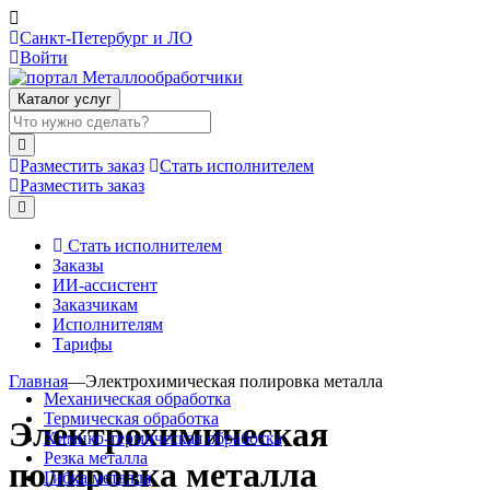
Санкт-Петербург и ЛО
Войти
Каталог услуг
Разместить заказ
Стать исполнителем
Разместить заказ
Стать исполнителем
Заказы
ИИ-ассистент
Заказчикам
Исполнителям
Тарифы
Главная
—
Электрохимическая полировка металла
Механическая обработка
Термическая обработка
Электрохимическая
Химико-термическая обработка
Резка металла
полировка металла
Гибка металла