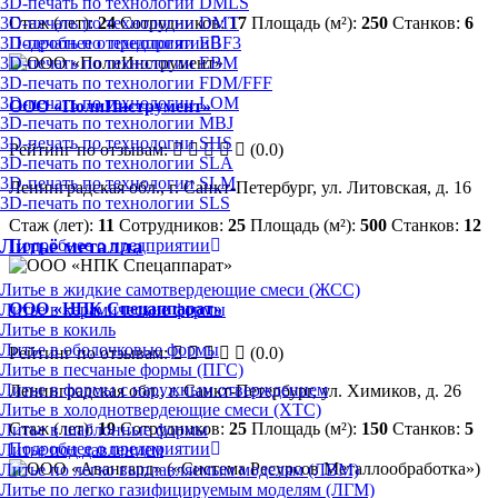
3D-печать по технологии DMLS
Стаж (лет):
24
Сотрудников:
17
Площадь (м²):
250
Станков:
6
3D-печать по технологии DMT
Подробнее о предприятии
3D-печать по технологии EBF3
3D-печать по технологии EBM
3D-печать по технологии FDM/FFF
3D-печать по технологии LOM
ООО «ПолиИнструмент»
3D-печать по технологии MBJ
3D-печать по технологии SHS
Рейтинг по отзывам:
(0.0)
3D-печать по технологии SLA
3D-печать по технологии SLM
Ленинградская обл., г. Санкт-Петербург, ул. Литовская, д. 16
3D-печать по технологии SLS
Стаж (лет):
11
Сотрудников:
25
Площадь (м²):
500
Станков:
12
Литьё металла
Подробнее о предприятии
Литье в жидкие самотвердеющие смеси (ЖСС)
ООО «НПК Спецаппарат»
Литье в керамические формы
Литье в кокиль
Литье в оболочковые формы
Рейтинг по отзывам:
(0.0)
Литье в песчаные формы (ПГС)
Литье в формы с наружным отверждением
Ленинградская обл., г. Санкт-Петербург, ул. Химиков, д. 26
Литье в холоднотвердеющие смеси (ХТС)
Стаж (лет):
19
Сотрудников:
25
Площадь (м²):
150
Станков:
5
Литье в шаблонные формы
Подробнее о предприятии
Литье под давлением
Литье по легко выплавляемым моделям (ЛВМ)
Литье по легко газифицируемым моделям (ЛГМ)