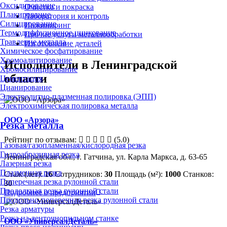
Оксидирование
Очистка и покраска
Плакирование
Лаборатория и контроль
Силицирование
Инжиниринг
Термодиффузионное цинкование
Прочие услуги металлообработки
Травление металла
Изготовление деталей
Химическое фосфатирование
Хромоалитирование
Исполнители в Ленинградской
Хромосилицирование
области
Цементация
Цианирование
Электролитно-плазменная полировка (ЭПП)
Электрохимическая полировка металла
ООО «Арзора»
Резка металла
Рейтинг по отзывам:
(5.0)
Газовая/газопламенная/кислородная резка
Гидроабразивная резка
Ленинградская обл., г. Гатчина, ул. Карла Маркса, д. 63-65
Лазерная резка
Плазменная резка
Стаж (лет):
16
Сотрудников:
30
Площадь (м²):
1000
Станков:
Поперечная резка рулонной стали
30
Продольная резка рулонной стали
Подробнее о предприятии
Продольно-поперечная резка рулонной стали
Резка арматуры
Резка на ленточнопильном станке
ООО «УниверсалДеталь»