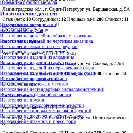
Перемотка рулонов металла
Ленинградская обл., г. Санкт-Петербург, ул. Варшавская, д. 5А
Изготовление деталей
Стаж (лет):
10
Сотрудников:
12
Площадь (м²):
200
Станков:
11
Подробнее о предприятии
Изготовление валов
Изготовление втулок
Изготовление деталей по образцам заказчика
Изготовление деталей по чертежам заказчика
ООО НПО «Рубин»
Изготовление ёмкостей и резервуаров
Изготовление закладных деталей
Рейтинг по отзывам:
(0.0)
Изготовление изделий из алюминия
Изготовление изделий из арматуры
Ленинградская обл., г. Санкт-Петербург, ул. Салова, д. 42к3
Изготовление изделий из нержавеющей стали
Изготовление изделий из оцинкованной стали
Стаж (лет):
4
Сотрудников:
12
Площадь (м²):
700
Станков:
14
Изготовление изделий из титана
Подробнее о предприятии
Изготовление крепежа и метизов
Изготовление нестандартных металлоконструкций
Изготовление модельной оснастки
ООО «Генезис»
Изготовление пружин
Изготовление технологической оснастки
Рейтинг по отзывам:
(0.0)
Изготовление типовых металлоконструкций
Изготовление шестерен и зубчатых колес
Ленинградская обл., г. Санкт-Петербург, ул. Политехническая,
Изготовление штампов и пресс-форм
д. 29АФ
Стаж (лет):
8
Сотрудников:
12
Площадь (м²):
250
Станков:
20