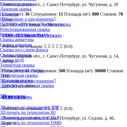
Кузнечная сварка
Ленинградская обл., г. Санкт-Петербург, ул. Чугунная, д. 20
Лазерная сварка
Стаж (лет):
36
Сотрудников:
15
Площадь (м²):
800
Станков:
70
Наплавка
Подробнее о предприятии
Пайка
Полуавтоматическая дуговая сварка
Роботизированная сварка
Ручная дуговая сварка
ООО «ПО Завод ТехМеталл»
Сварка арматуры
Сварка взрывом
Рейтинг по отзывам:
(0.0)
Сварка под слоем флюса
Сварка трением
Ленинградская обл., г. Санкт-Петербург, ул. Чугунная, д. 14,
Сварка труб
литер 3
Термитная сварка
Ультразвуковая сварка
Стаж (лет):
12
Сотрудников:
500
Площадь (м²):
30000
Станков:
Химическая сварка
112
Холодная сварка
Подробнее о предприятии
Электронно-лучевая сварка
3D-печать
ООО «ЭлМет»
3D-печать по технологии 3DP
Рейтинг по отзывам:
(0.0)
3D-печать по технологии BJ
3D-печать по технологии DLP
Ленинградская обл., г. Санкт-Петербург, ул. Седова, д. 46,
3D-печать по технологии DMD
корп. 1