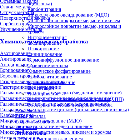
Объёмная закалка
оцинковка)
Отжиг металла
Карбонитрация
Отпуск металла
Микродуговое оксидирование (МДО)
Поверхностная закалка
Многослойное покрытие медью и никелем
Сорбитизация
Многослойное покрытие медью, никелем и
Улучшение металла
хромом
Нитроцементация
Химико-термическая обработка
Оксидирование
Плакирование
Азотирование
Силицирование
Алитирование
Термодиффузионное цинкование
Анодирование
Травление металла
Борирование
Химическое фосфатирование
Бороалитирование
Хромоалитирование
Газодинамическое напыление
Хромосилицирование
Газотермическое напыление
Цементация
Гальваническое покрытие медью (меднение, омеднение)
Цианирование
Гальваническое покрытие никелем (никелирование)
Электролитно-плазменная полировка (ЭПП)
Гальваническое покрытие хромом (хромирование)
Электрохимическая полировка металла
Гальваническое покрытие цинком (цинкование, оцинковка)
Резка металла
Карбонитрация
Гибка металла
Микродуговое оксидирование (МДО)
Сварочные работы
Многослойное покрытие медью и никелем
3D-печать
Многослойное покрытие медью, никелем и хромом
Литьё металла
Нитроцементация
Обработка металлов давлением