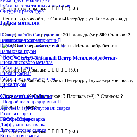
Резка пресс-ножницами
Рубка на гильотинных ножницах
Рейтинг по отзывам:
(5.0)
Фигурная резка труб
Ленинградская обл., г. Санкт-Петербург, ул. Беломорская, д.
Гибка металла
13Б
Вальцовка листового металла
Стаж (лет):
13
Сотрудников:
20
Площадь (м²):
500
Станков:
7
Вальцовка профиля
Подробнее о предприятии
Вальцовка пруткового металла
Вальцовка трубы
3D-гибка проволоки
ООО «Северо-Западный Центр Металлообработки»
Гибка листового металла
Гибка на прессе
Рейтинг по отзывам:
(5.0)
Гибка профиля
Гибка пруткового металла
Ленинградская обл., г. Санкт-Петербург, Глухоозёрское шоссе,
Гибка трубы
д. 2А
Сварочные работы
Стаж (лет):
10
Сотрудников:
?
Площадь (м²):
?
Станков:
?
Подробнее о предприятии
Аргонная (аргонодуговая) сварка
Газовая сварка
Газопрессовая сварка
ООО «Юферс»
Диффузионная сварка
Дугопрессовая сварка
Рейтинг по отзывам:
(0.0)
Контактная сварка