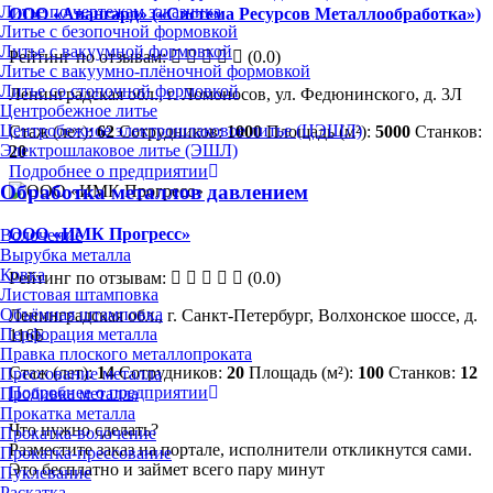
Литье по чертежам заказчика
ООО «Авангард» («Система Ресурсов Металлообработка»)
Литье с безопочной формовкой
Литье с вакуумной формовкой
Рейтинг по отзывам:
(0.0)
Литье с вакуумно-плёночной формовкой
Литье со стопочной формовкой
Ленинградская обл., г. Ломоносов, ул. Федюнинского, д. 3Л
Центробежное литье
Центробежное электрошлаковое литье (ЦЭШЛ)
Стаж (лет):
62
Сотрудников:
1000
Площадь (м²):
5000
Станков:
Электрошлаковое литье (ЭШЛ)
20
Подробнее о предприятии
Обработка металлов давлением
ООО «ИМК Прогресс»
Волочение
Вырубка металла
Ковка
Рейтинг по отзывам:
(0.0)
Листовая штамповка
Объёмная штамповка
Ленинградская обл., г. Санкт-Петербург, Волхонское шоссе, д.
Перфорация металла
116Б
Правка плоского металлопроката
Стаж (лет):
14
Сотрудников:
20
Площадь (м²):
100
Станков:
12
Прессование металла
Подробнее о предприятии
Пробивка металла
Прокатка металла
Что нужно сделать?
Прокатка-волочение
Разместите заказ на портале, исполнители откликнутся сами.
Прокатка-прессование
Это бесплатно и займет всего пару минут
Пуклевание
Раскатка