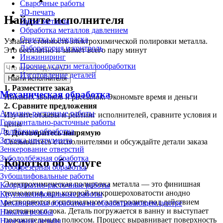
Сварочные работы
3D-печать
Найдите исполнителя
Литьё металла
Обработка металлов давлением
Очистка и покраска
Узнайте стоимость электрохимической полировки металла.
Лаборатория и контроль
Это бесплатно и займет всего пару минут
Инжиниринг
Прочие услуги металлообработки
Изготовление деталей
Найти исполнителя
1.
Разместите заказ
Механическая обработка
Никаких звонков и рассылок. Экономьте время и деньги
2.
Сравните предложения
Алмазно-расточные работы
Изучите отзывы и рейтинг исполнителей, сравните условия и
Горизонтально-расточные работы
цены
Долбёжная обработка
3.
Договоритесь напрямую
Заточка инструмента
Связывайтесь с исполнителями и обсуждайте детали заказа
Зенкерование отверстий
Зубодолбёжная обработка
Коротко об услуге
Зубофрезерная обработка
Зубошлифовальные работы
Электрохимическая полировка металла — это финишная
Координатно-расточные работы
технология, при которой микрошероховатости анодно
Круглошлифовальные работы
растворяются в специальном электролите под действием
Механическая обработка на обрабатывающем центре
постоянного тока. Деталь погружается в ванну и выступает
Накатка резьбы
положительным полюсом. Процесс выравнивает поверхность
Нарезание резьбы