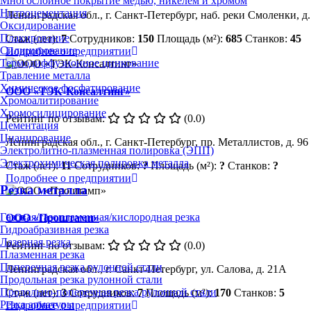
Многослойное покрытие медью, никелем и хромом
Нитроцементация
Ленинградская обл., г. Санкт-Петербург, наб. реки Смоленки, д. 
Оксидирование
Плакирование
Стаж (лет):
7
Сотрудников:
150
Площадь (м²):
685
Станков:
45
Силицирование
Подробнее о предприятии
Термодиффузионное цинкование
Травление металла
Химическое фосфатирование
ООО «ТЭК-Консалтинг»
Хромоалитирование
Хромосилицирование
Рейтинг по отзывам:
(0.0)
Цементация
Цианирование
Ленинградская обл., г. Санкт-Петербург, пр. Металлистов, д. 96
Электролитно-плазменная полировка (ЭПП)
Электрохимическая полировка металла
Стаж (лет):
11
Сотрудников:
?
Площадь (м²):
?
Станков:
?
Подробнее о предприятии
Резка металла
Газовая/газопламенная/кислородная резка
ООО «Проштамп»
Гидроабразивная резка
Лазерная резка
Рейтинг по отзывам:
(0.0)
Плазменная резка
Поперечная резка рулонной стали
Ленинградская обл., г. Санкт-Петербург, ул. Салова, д. 21А
Продольная резка рулонной стали
Продольно-поперечная резка рулонной стали
Стаж (лет):
3
Сотрудников:
7
Площадь (м²):
170
Станков:
5
Резка арматуры
Подробнее о предприятии