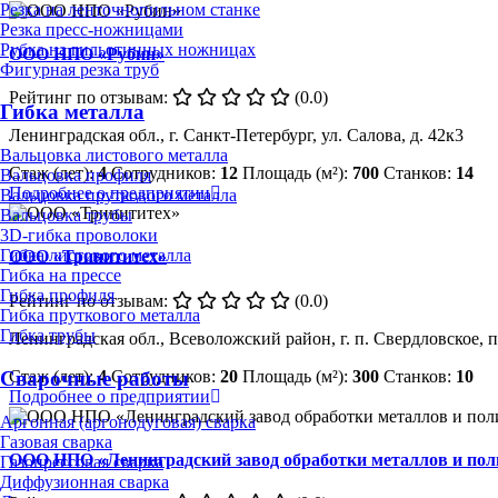
Резка на ленточнопильном станке
Резка пресс-ножницами
Рубка на гильотинных ножницах
ООО НПО «Рубин»
Фигурная резка труб
Рейтинг по отзывам:
(0.0)
Гибка металла
Ленинградская обл., г. Санкт-Петербург, ул. Салова, д. 42к3
Вальцовка листового металла
Стаж (лет):
4
Сотрудников:
12
Площадь (м²):
700
Станков:
14
Вальцовка профиля
Подробнее о предприятии
Вальцовка пруткового металла
Вальцовка трубы
3D-гибка проволоки
Гибка листового металла
ООО «Тринититех»
Гибка на прессе
Гибка профиля
Рейтинг по отзывам:
(0.0)
Гибка пруткового металла
Гибка трубы
Ленинградская обл., Всеволожский район, г. п. Свердловское, 
Стаж (лет):
4
Сотрудников:
20
Площадь (м²):
300
Станков:
10
Сварочные работы
Подробнее о предприятии
Аргонная (аргонодуговая) сварка
Газовая сварка
ООО НПО «Ленинградский завод обработки металлов и по
Газопрессовая сварка
Диффузионная сварка