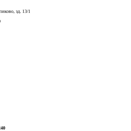
иково, зд. 13/1
0
240