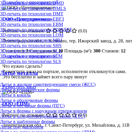
Подробнее о предприятии
3D-печать по технологии DMD
3D-печать по технологии DMLS
3D-печать по технологии DMT
3D-печать по технологии EBF3
ООО «Центрпроммаш»
3D-печать по технологии EBM
3D-печать по технологии FDM/FFF
Рейтинг по отзывам:
(0.0)
3D-печать по технологии LOM
3D-печать по технологии MBJ
Ленинградская обл., г. Колпино, тер. Ижорский завод, д. 28, лит
3D-печать по технологии SHS
Стаж (лет):
3
Сотрудников:
10
Площадь (м²):
300
Станков:
12
3D-печать по технологии SLA
Подробнее о предприятии
3D-печать по технологии SLM
3D-печать по технологии SLS
Что нужно сделать?
Разместите заказ на портале, исполнители откликнутся сами.
Литьё металла
Это бесплатно и займет всего пару минут
Литье в жидкие самотвердеющие смеси (ЖСС)
Разместить заказ
Литье в керамические формы
Литье в кокиль
Литье в оболочковые формы
ООО «ЕЦМ»
Литье в песчаные формы (ПГС)
Литье в формы с наружным отверждением
Рейтинг по отзывам:
(0.0)
Литье в холоднотвердеющие смеси (ХТС)
Литье в шаблонные формы
Ленинградская обл., г. Санкт-Петербург, ул. Михайлова, д. 11В
Литье под давлением