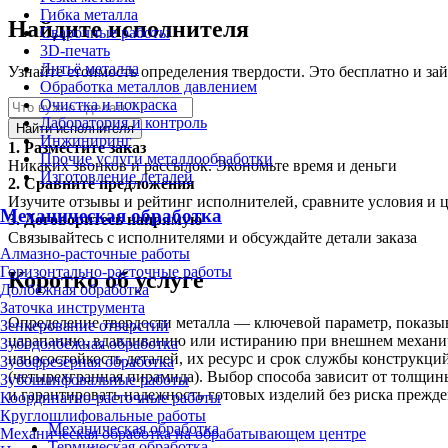
Гибка металла
Найдите исполнителя
Сварочные работы
3D-печать
Литьё металла
Узнайте стоимость определения твердости. Это бесплатно и за
Обработка металлов давлением
Очистка и покраска
Лаборатория и контроль
Найти исполнителя
Инжиниринг
1.
Разместите заказ
Прочие услуги металлообработки
Никаких звонков и рассылок. Экономьте время и деньги
Изготовление деталей
2.
Сравните предложения
Изучите отзывы и рейтинг исполнителей, сравните условия и 
Механическая обработка
3.
Договоритесь напрямую
Связывайтесь с исполнителями и обсуждайте детали заказа
Алмазно-расточные работы
Горизонтально-расточные работы
Коротко об услуге
Долбёжная обработка
Заточка инструмента
Определение твердости металла — ключевой параметр, показыв
Зенкерование отверстий
царапанию, вдавливанию или истиранию при внешнем механиче
Зубодолбёжная обработка
износостойкость деталей, их ресурс и срок службы конструкци
Зубофрезерная обработка
(четырехгранная пирамида). Выбор способа зависит от толщины
Зубошлифовальные работы
и гарантировать надежность готовых изделий без риска прежд
Координатно-расточные работы
Круглошлифовальные работы
Механическая обработка
Механическая обработка на обрабатывающем центре
Термическая обработка