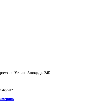
промзона Уткина Заводь, д. 24Б
лимеров»