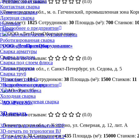
Дугопрессовая сварка
Рейтинг по отзывам:
(0.0)
Контактная сварка
Ленинградская обл., м. о. Гатчинский, промышленная зона Корп
Кузнечная сварка
Лазерная сварка
Стаж (лет):
1825
Сотрудников:
30
Площадь (м²):
700
Станков:
1
Наплавка
Подробнее о предприятии
Пайка
Полуавтоматическая дуговая сварка
Роботизированная сварка
Ручная дуговая сварка
ООО «ЛенПромОборудование»
Сварка арматуры
Сварка взрывом
Рейтинг по отзывам:
(0.0)
Сварка под слоем флюса
Сварка трением
Ленинградская обл., г. Санкт-Петербург, ул. Седова, д. 5
Сварка труб
Термитная сварка
Стаж (лет):
10
Сотрудников:
38
Площадь (м²):
1500
Станков:
11
Ультразвуковая сварка
Подробнее о предприятии
Химическая сварка
Холодная сварка
Электронно-лучевая сварка
АО «Руст-95»
3D-печать
Рейтинг по отзывам:
(0.0)
Ленинградская обл., г. Колпино, ул. Северная, д. 12, лит. А
3D-печать по технологии 3DP
3D-печать по технологии BJ
Стаж (лет):
31
Сотрудников:
435
Площадь (м²):
15000
Станков:
3D-печать по технологии DLP