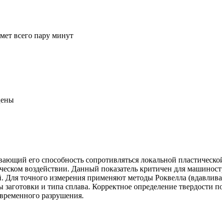
ймет всего пару минут
цены
ающий его способность сопротивляться локальной пластической
ском воздействии. Данный показатель критичен для машиностро
й. Для точного измерения применяют методы Роквелла (вдавлива
 заготовки и типа сплава. Корректное определение твердости п
евременного разрушения.