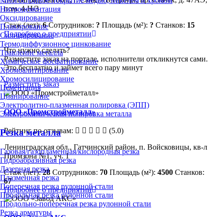
Многослойное покрытие медью, никелем и хромом
пом. 4-Н/3
Нитроцементация
Оксидирование
Стаж (лет):
6
Сотрудников:
?
Площадь (м²):
?
Станков:
15
Плакирование
Подробнее о предприятии
Силицирование
Термодиффузионное цинкование
Что нужно сделать?
Травление металла
Разместите заказ на портале, исполнители откликнутся сами.
Химическое фосфатирование
Это бесплатно и займет всего пару минут
Хромоалитирование
Хромосилицирование
Разместить заказ
Цементация
Цианирование
Электролитно-плазменная полировка (ЭПП)
ООО «Промстройметалл»
Электрохимическая полировка металла
Рейтинг по отзывам:
(5.0)
Резка металла
Ленинградская обл., Гатчинский район, п. Войсковицы, кв-л
Газовая/газопламенная/кислородная резка
Промзона №1, уч. 1
Гидроабразивная резка
Лазерная резка
Стаж (лет):
28
Сотрудников:
70
Площадь (м²):
4500
Станков:
Плазменная резка
67
Поперечная резка рулонной стали
Подробнее о предприятии
Продольная резка рулонной стали
Продольно-поперечная резка рулонной стали
Резка арматуры