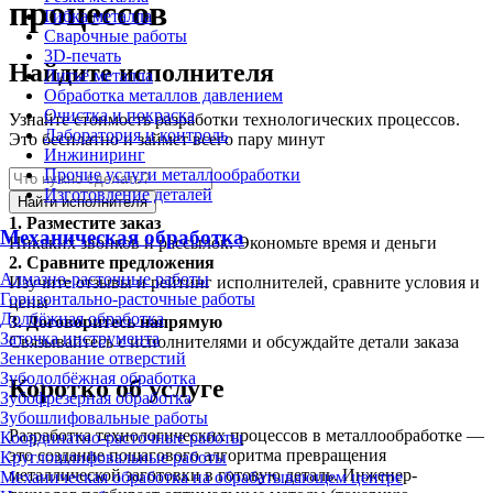
процессов
Гибка металла
Сварочные работы
3D-печать
Найдите исполнителя
Литьё металла
Обработка металлов давлением
Очистка и покраска
Узнайте стоимость разработки технологических процессов.
Лаборатория и контроль
Это бесплатно и займет всего пару минут
Инжиниринг
Прочие услуги металлообработки
Изготовление деталей
Найти исполнителя
1.
Разместите заказ
Механическая обработка
Никаких звонков и рассылок. Экономьте время и деньги
2.
Сравните предложения
Алмазно-расточные работы
Изучите отзывы и рейтинг исполнителей, сравните условия и
Горизонтально-расточные работы
цены
Долбёжная обработка
3.
Договоритесь напрямую
Заточка инструмента
Связывайтесь с исполнителями и обсуждайте детали заказа
Зенкерование отверстий
Зубодолбёжная обработка
Коротко об услуге
Зубофрезерная обработка
Зубошлифовальные работы
Разработка технологических процессов в металлообработке —
Координатно-расточные работы
это создание пошагового алгоритма превращения
Круглошлифовальные работы
металлической заготовки в готовую деталь. Инженер-
Механическая обработка на обрабатывающем центре