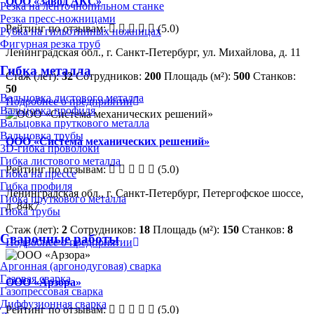
ООО «Завод АКС»
Резка на ленточнопильном станке
Резка пресс-ножницами
Рейтинг по отзывам:
(5.0)
Рубка на гильотинных ножницах
Фигурная резка труб
Ленинградская обл., г. Санкт-Петербург, ул. Михайлова, д. 11
Гибка металла
Стаж (лет):
32
Сотрудников:
200
Площадь (м²):
500
Станков:
50
Вальцовка листового металла
Подробнее о предприятии
Вальцовка профиля
Вальцовка пруткового металла
Вальцовка трубы
ООО «Система механических решений»
3D-гибка проволоки
Гибка листового металла
Рейтинг по отзывам:
(5.0)
Гибка на прессе
Гибка профиля
Ленинградская обл., г. Санкт-Петербург, Петергофское шоссе,
Гибка пруткового металла
д. 84к7
Гибка трубы
Стаж (лет):
2
Сотрудников:
18
Площадь (м²):
150
Станков:
8
Сварочные работы
Подробнее о предприятии
Аргонная (аргонодуговая) сварка
Газовая сварка
ООО «Арзора»
Газопрессовая сварка
Диффузионная сварка
Рейтинг по отзывам:
(5.0)