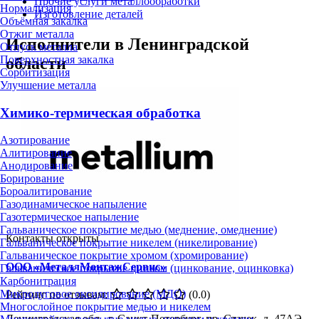
Прочие услуги металлообработки
Нормализация
Изготовление деталей
Объёмная закалка
Отжиг металла
Исполнители в Ленинградской
Отпуск металла
Поверхностная закалка
области
Сорбитизация
Улучшение металла
Химико-термическая обработка
Азотирование
Алитирование
Анодирование
Борирование
Бороалитирование
Газодинамическое напыление
Газотермическое напыление
Гальваническое покрытие медью (меднение, омеднение)
Контакты открыты
Гальваническое покрытие никелем (никелирование)
Гальваническое покрытие хромом (хромирование)
ООО «МеталлМонтажСервис»
Гальваническое покрытие цинком (цинкование, оцинковка)
Карбонитрация
Микродуговое оксидирование (МДО)
Рейтинг по отзывам:
(0.0)
Многослойное покрытие медью и никелем
Ленинградская обл., г. Санкт-Петербург, пр. Стачек, д. 47АЭ,