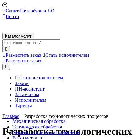
Санкт-Петербург и ЛО
Войти
Каталог услуг
Разместить заказ
Стать исполнителем
Разместить заказ
Стать исполнителем
Заказы
ИИ-ассистент
Заказчикам
Исполнителям
Тарифы
Главная
—
Разработка технологических процессов
Механическая обработка
Термическая обработка
Разработка технологических
Химико-термическая обработка
Резка металла