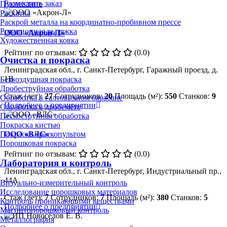
Разместить заказ
Пуклевание
Раскатка
Раскрой металла на координатно-пробивном прессе
Ротационная вытяжка
ООО «Акрон-Л»
Художественная ковка
Рейтинг по отзывам:
(0.0)
Очистка и покраска
Ленинградская обл., г. Санкт-Петербург, Гаражный проезд, д.
1В
Безвоздушная покраска
Дробеструйная обработка
Стаж (лет):
27
Сотрудников:
20
Площадь (м²):
550
Станков:
9
Обработка в галтовочном барабане
Подробнее о предприятии
Обработка в дробемёте
Пескоструйная обработка
Покраска кистью
ООО «ВЛС»
Покраска краскопультом
Порошковая покраска
Рейтинг по отзывам:
(0.0)
Лаборатория и контроль
Ленинградская обл., г. Санкт-Петербург, Индустриальный пр.,
44А
Визуально-измерительный контроль
Исследование порошковых материалов
Стаж (лет):
7
Сотрудников:
7
Площадь (м²):
380
Станков:
5
Контроль проникающими веществами
Подробнее о предприятии
Магнитопорошковый контроль
Металлография