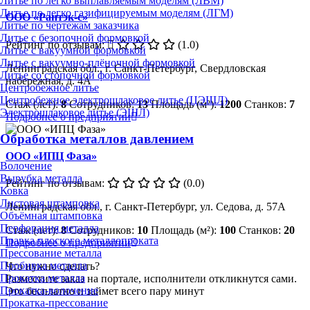
Литье по легко выплавляемым моделям (ЛВМ)
Литье по легко газифицируемым моделям (ЛГМ)
ООО «Рантэк-с»
Литье по чертежам заказчика
Литье с безопочной формовкой
Рейтинг по отзывам:
(1.0)
Литье с вакуумной формовкой
Литье с вакуумно-плёночной формовкой
Ленинградская обл., г. Санкт-Петербург, Свердловская
Литье со стопочной формовкой
набережная, д. 4А
Центробежное литье
Центробежное электрошлаковое литье (ЦЭШЛ)
Стаж (лет):
8
Сотрудников:
13
Площадь (м²):
1200
Станков:
7
Электрошлаковое литье (ЭШЛ)
Подробнее о предприятии
Обработка металлов давлением
ООО «ИПЦ Фаза»
Волочение
Вырубка металла
Рейтинг по отзывам:
(0.0)
Ковка
Листовая штамповка
Ленинградская обл., г. Санкт-Петербург, ул. Седова, д. 57А
Объёмная штамповка
Перфорация металла
Стаж (лет):
8
Сотрудников:
10
Площадь (м²):
100
Станков:
20
Правка плоского металлопроката
Подробнее о предприятии
Прессование металла
Пробивка металла
Что нужно сделать?
Прокатка металла
Разместите заказ на портале, исполнители откликнутся сами.
Прокатка-волочение
Это бесплатно и займет всего пару минут
Прокатка-прессование