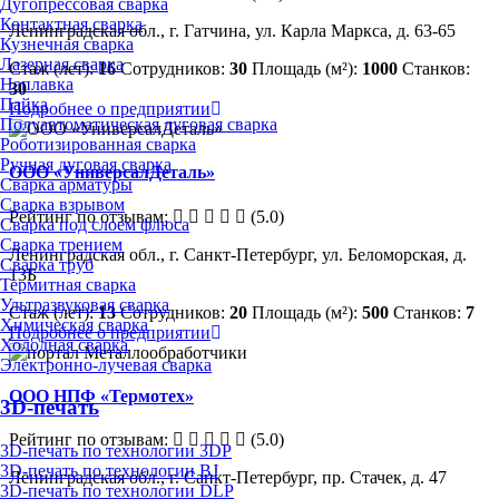
Дугопрессовая сварка
Контактная сварка
Ленинградская обл., г. Гатчина, ул. Карла Маркса, д. 63-65
Кузнечная сварка
Лазерная сварка
Стаж (лет):
16
Сотрудников:
30
Площадь (м²):
1000
Станков:
Наплавка
30
Пайка
Подробнее о предприятии
Полуавтоматическая дуговая сварка
Роботизированная сварка
Ручная дуговая сварка
ООО «УниверсалДеталь»
Сварка арматуры
Сварка взрывом
Рейтинг по отзывам:
(5.0)
Сварка под слоем флюса
Сварка трением
Ленинградская обл., г. Санкт-Петербург, ул. Беломорская, д.
Сварка труб
13Б
Термитная сварка
Ультразвуковая сварка
Стаж (лет):
13
Сотрудников:
20
Площадь (м²):
500
Станков:
7
Химическая сварка
Подробнее о предприятии
Холодная сварка
Электронно-лучевая сварка
ООО НПФ «Термотех»
3D-печать
Рейтинг по отзывам:
(5.0)
3D-печать по технологии 3DP
3D-печать по технологии BJ
Ленинградская обл., г. Санкт-Петербург, пр. Стачек, д. 47
3D-печать по технологии DLP