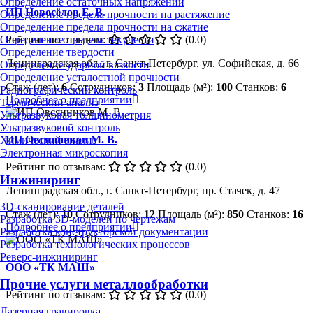
Определение остаточных напряжений
ИП Новосёлов Е. В.
Определение предела прочности на растяжение
Определение предела прочности на сжатие
Определение предела текучести
Рейтинг по отзывам:
(0.0)
Определение твердости
Ленинградская обл., г. Санкт-Петербург, ул. Софийская, д. 66
Определение ударной вязкости
Определение усталостной прочности
Стаж (лет):
6
Сотрудников:
3
Площадь (м²):
100
Станков:
6
Радиографический контроль
Подробнее о предприятии
Термический анализ
Ультразвуковая толщинометрия
Ультразвуковой контроль
ИП Овсянников М. В.
Химический анализ
Электронная микроскопия
Рейтинг по отзывам:
(0.0)
Инжиниринг
Ленинградская обл., г. Санкт-Петербург, пр. Стачек, д. 47
3D-сканирование деталей
Стаж (лет):
10
Сотрудников:
12
Площадь (м²):
850
Станков:
16
Разработка 3D-моделей по чертежам
Подробнее о предприятии
Разработка конструкторской документации
Разработка технологических процессов
Реверс-инжиниринг
ООО «ТК МАШ»
Прочие услуги металлообработки
Рейтинг по отзывам:
(0.0)
Лазерная гравировка