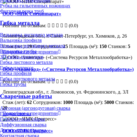
Резка пресс-ножницами
Рубка на гильотинных ножницах
Фигурная резка труб
ООО «НПК Спецаппарат»
Гибка металла
Рейтинг по отзывам:
(0.0)
Вальцовка листового металла
Ленинградская обл., г. Санкт-Петербург, ул. Химиков, д. 26
Вальцовка профиля
Вальцовка пруткового металла
Стаж (лет):
19
Сотрудников:
25
Площадь (м²):
150
Станков:
5
Вальцовка трубы
Подробнее о предприятии
3D-гибка проволоки
Гибка листового металла
Гибка на прессе
ООО «Авангард» («Система Ресурсов Металлообработка»)
Гибка профиля
Гибка пруткового металла
Рейтинг по отзывам:
(0.0)
Гибка трубы
Ленинградская обл., г. Ломоносов, ул. Федюнинского, д. 3Л
Сварочные работы
Стаж (лет):
62
Сотрудников:
1000
Площадь (м²):
5000
Станков:
20
Аргонная (аргонодуговая) сварка
Подробнее о предприятии
Газовая сварка
Газопрессовая сварка
Диффузионная сварка
Дугопрессовая сварка
ООО «ИМК Прогресс»
Контактная сварка