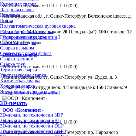
Кузнечная сварка
Рейтинг по отзывам:
(0.0)
Лазерная сварка
Наплавка
Ленинградская обл., г. Санкт-Петербург, Волхонское шоссе, д.
Пайка
116Б
Полуавтоматическая дуговая сварка
Роботизированная сварка
Стаж (лет):
14
Сотрудников:
20
Площадь (м²):
100
Станков:
12
Ручная дуговая сварка
Подробнее о предприятии
Сварка арматуры
Сварка взрывом
Сварка под слоем флюса
ООО «Техпрод»
Сварка трением
Сварка труб
Рейтинг по отзывам:
(0.0)
Термитная сварка
Ультразвуковая сварка
Ленинградская обл., г. Санкт-Петербург, ул. Дудко, д. 3
Химическая сварка
Холодная сварка
Стаж (лет):
17
Сотрудников:
4
Площадь (м²):
150
Станков:
9
Электронно-лучевая сварка
Подробнее о предприятии
3D-печать
ООО «Компонент»
3D-печать по технологии 3DP
3D-печать по технологии BJ
Рейтинг по отзывам:
(0.0)
3D-печать по технологии DLP
3D-печать по технологии DMD
Ленинградская обл., г. Санкт-Петербург, пр. Народного