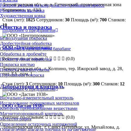
Ленинградская обл., м. о. Гатчинский, промышленная зона
Раскрой металла на координатно-пробивном прессе
Корпиково, зд. 13/1
Ротационная вытяжка
Художественная ковка
Стаж (лет):
1825
Сотрудников:
30
Площадь (м²):
700
Станков:
10
Очистка и покраска
Подробнее о предприятии
Безвоздушная покраска
Дробеструйная обработка
ООО «Центрпроммаш»
Обработка в галтовочном барабане
Обработка в дробемёте
Рейтинг по отзывам:
(0.0)
Пескоструйная обработка
Покраска кистью
Ленинградская обл., г. Колпино, тер. Ижорский завод, д. 28,
Покраска краскопультом
лит. БА. пом. 1
Порошковая покраска
Стаж (лет):
3
Сотрудников:
10
Площадь (м²):
300
Станков:
12
Лаборатория и контроль
Подробнее о предприятии
Визуально-измерительный контроль
Исследование порошковых материалов
ООО «Дастан 1938»
Контроль проникающими веществами
Магнитопорошковый контроль
Рейтинг по отзывам:
(0.0)
Металлография
Определение остаточных напряжений
Ленинградская обл., г. Санкт-Петербург, ул. Михайлова, д.
Определение предела прочности на растяжение