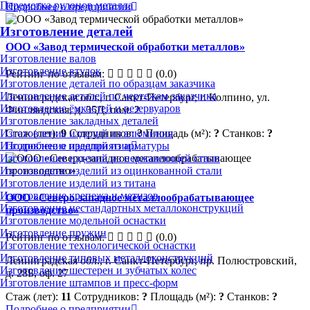
Перемотка рулонов металла
Подробнее о предприятии
Изготовление деталей
ООО «Завод термической обработки металлов»
Изготовление валов
Изготовление втулок
Рейтинг по отзывам:
(0.0)
Изготовление деталей по образцам заказчика
Изготовление деталей по чертежам заказчика
Ленинградская обл., г. Санкт-Петербург, г. Колпино, ул.
Изготовление ёмкостей и резервуаров
Финляндская, д. 35Д, пом. 2
Изготовление закладных деталей
Стаж (лет):
9
Сотрудников:
?
Площадь (м²):
?
Станков:
?
Изготовление изделий из алюминия
Подробнее о предприятии
Изготовление изделий из арматуры
Изготовление изделий из нержавеющей стали
Изготовление изделий из оцинкованной стали
Изготовление изделий из титана
Изготовление крепежа и метизов
ООО «Северо-западное металлообрабатывающее
Изготовление нестандартных металлоконструкций
производство»
Изготовление модельной оснастки
Изготовление пружин
Рейтинг по отзывам:
(0.0)
Изготовление технологической оснастки
Изготовление типовых металлоконструкций
Ленинградская обл., г. Санкт-Петербург, пр. Полюстровский,
Изготовление шестерен и зубчатых колес
д. 28Б, оф. 27
Изготовление штампов и пресс-форм
Стаж (лет):
11
Сотрудников:
?
Площадь (м²):
?
Станков:
?
Подробнее о предприятии