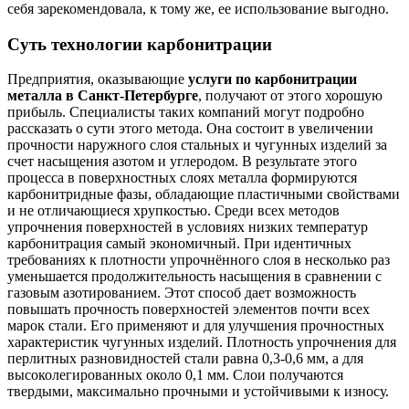
себя зарекомендовала, к тому же, ее использование выгодно.
Суть технологии карбонитрации
Предприятия, оказывающие
услуги по карбонитрации
металла в Санкт-Петербурге
, получают от этого хорошую
прибыль. Специалисты таких компаний могут подробно
рассказать о сути этого метода. Она состоит в увеличении
прочности наружного слоя стальных и чугунных изделий за
счет насыщения азотом и углеродом. В результате этого
процесса в поверхностных слоях металла формируются
карбонитридные фазы, обладающие пластичными свойствами
и не отличающиеся хрупкостью. Среди всех методов
упрочнения поверхностей в условиях низких температур
карбонитрация самый экономичный. При идентичных
требованиях к плотности упрочнённого слоя в несколько раз
уменьшается продолжительность насыщения в сравнении с
газовым азотированием. Этот способ дает возможность
повышать прочность поверхностей элементов почти всех
марок стали. Его применяют и для улучшения прочностных
характеристик чугунных изделий. Плотность упрочнения для
перлитных разновидностей стали равна 0,3-0,6 мм, а для
высоколегированных около 0,1 мм. Слои получаются
твердыми, максимально прочными и устойчивыми к износу.