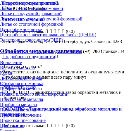
Литье по чертежам заказчика
Подробнее о предприятии
Литье с безопочной формовкой
Литье с вакуумной формовкой
Литье с вакуумно-плёночной формовкой
ООО НПО «Рубин»
Литье со стопочной формовкой
Центробежное литье
Рейтинг по отзывам:
(0.0)
Центробежное электрошлаковое литье (ЦЭШЛ)
Электрошлаковое литье (ЭШЛ)
Ленинградская обл., г. Санкт-Петербург, ул. Салова, д. 42к3
Обработка металлов давлением
Стаж (лет):
4
Сотрудников:
12
Площадь (м²):
700
Станков:
14
Подробнее о предприятии
Волочение
Что нужно сделать?
Вырубка металла
Разместите заказ на портале, исполнители откликнутся сами.
Ковка
Это бесплатно и займет всего пару минут
Листовая штамповка
Объёмная штамповка
Разместить заказ
Перфорация металла
Правка плоского металлопроката
Прессование металла
Пробивка металла
ООО НПО «Ленинградский завод обработки металлов и
Прокатка металла
полимеров»
Прокатка-волочение
Прокатка-прессование
Пуклевание
Рейтинг по отзывам:
(0.0)
Раскатка