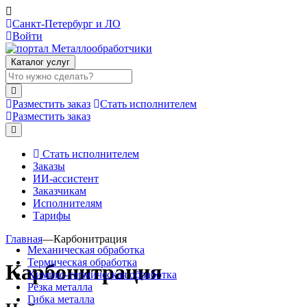
Санкт-Петербург и ЛО
Войти
Каталог услуг
Разместить заказ
Стать исполнителем
Разместить заказ
Стать исполнителем
Заказы
ИИ-ассистент
Заказчикам
Исполнителям
Тарифы
Главная
—
Карбонитрация
Механическая обработка
Термическая обработка
Карбонитрация
Химико-термическая обработка
Резка металла
Гибка металла