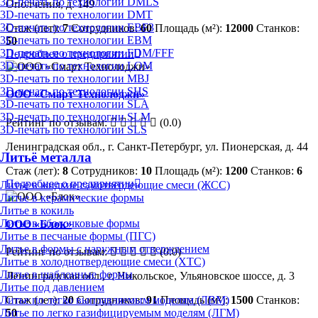
3D-печать по технологии DMLS
Ополчения, д. 149
3D-печать по технологии DMT
3D-печать по технологии EBF3
Стаж (лет):
7
Сотрудников:
60
Площадь (м²):
12000
Станков:
3D-печать по технологии EBM
50
3D-печать по технологии FDM/FFF
Подробнее о предприятии
3D-печать по технологии LOM
3D-печать по технологии MBJ
3D-печать по технологии SHS
ООО «Смарт Технолоджи»
3D-печать по технологии SLA
3D-печать по технологии SLM
Рейтинг по отзывам:
(0.0)
3D-печать по технологии SLS
Ленинградская обл., г. Санкт-Петербург, ул. Пионерская, д. 44
Литьё металла
Стаж (лет):
8
Сотрудников:
10
Площадь (м²):
1200
Станков:
6
Подробнее о предприятии
Литье в жидкие самотвердеющие смеси (ЖСС)
Литье в керамические формы
Литье в кокиль
Литье в оболочковые формы
ООО «Блок»
Литье в песчаные формы (ПГС)
Литье в формы с наружным отверждением
Рейтинг по отзывам:
(0.0)
Литье в холоднотвердеющие смеси (ХТС)
Литье в шаблонные формы
Ленинградская обл., г. Никольское, Ульяновское шоссе, д. 3
Литье под давлением
Литье по легко выплавляемым моделям (ЛВМ)
Стаж (лет):
20
Сотрудников:
91
Площадь (м²):
1500
Станков:
Литье по легко газифицируемым моделям (ЛГМ)
50