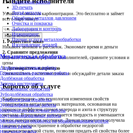
Найдите исполнителя
Сварочные работы
3D-печать
Литьё металла
Узнайте стоимость карбонитрации. Это бесплатно и займет
Обработка металлов давлением
всего пару минут
Очистка и покраска
Лаборатория и контроль
Инжиниринг
Найти исполнителя
Прочие услуги металлообработки
1.
Разместите заказ
Изготовление деталей
Никаких звонков и рассылок. Экономьте время и деньги
2.
Сравните предложения
Механическая обработка
Изучите отзывы и рейтинг исполнителей, сравните условия и
цены
Алмазно-расточные работы
3.
Договоритесь напрямую
Горизонтально-расточные работы
Связывайтесь с исполнителями и обсуждайте детали заказа
Долбёжная обработка
Заточка инструмента
Коротко об услуге
Зенкерование отверстий
Зубодолбёжная обработка
Карбонитрация - это технология изменения свойств
Зубофрезерная обработка
поверхности металлических материалов, основанная на
Зубошлифовальные работы
процессе диффузии атомов углерода и азота в структуру
Координатно-расточные работы
металла. В результате повышается твердость и уменьшается
Круглошлифовальные работы
износ поверхности заготовки. Данная технология получила
Механическая обработка на обрабатывающем центре
широкое распространение в обработке недорогой
Накатка резьбы
низкоуглеродистой стали, позволяя придать ей свойства более
Нарезание резьбы