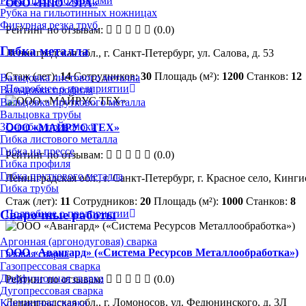
Резка пресс-ножницами
ООО «НПО «ЭРА»
Рубка на гильотинных ножницах
Фигурная резка труб
Рейтинг по отзывам:
(0.0)
Гибка металла
Ленинградская обл., г. Санкт-Петербург, ул. Салова, д. 53
Стаж (лет):
14
Сотрудников:
30
Площадь (м²):
1200
Станков:
12
Вальцовка листового металла
Подробнее о предприятии
Вальцовка профиля
Вальцовка пруткового металла
Вальцовка трубы
3D-гибка проволоки
ООО «МАЙРУС ТЕХ»
Гибка листового металла
Гибка на прессе
Рейтинг по отзывам:
(0.0)
Гибка профиля
Гибка пруткового металла
Ленинградская обл., г. Санкт-Петербург, г. Красное село, Кинги
Гибка трубы
Стаж (лет):
11
Сотрудников:
20
Площадь (м²):
1000
Станков:
8
Подробнее о предприятии
Сварочные работы
Аргонная (аргонодуговая) сварка
ООО «Авангард» («Система Ресурсов Металлообработка»)
Газовая сварка
Газопрессовая сварка
Диффузионная сварка
Рейтинг по отзывам:
(0.0)
Дугопрессовая сварка
Ленинградская обл., г. Ломоносов, ул. Федюнинского, д. 3Л
Контактная сварка