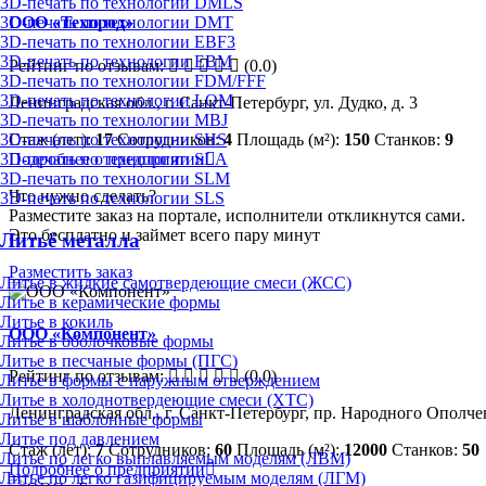
3D-печать по технологии DMLS
3D-печать по технологии DMT
ООО «Техпрод»
3D-печать по технологии EBF3
3D-печать по технологии EBM
Рейтинг по отзывам:
(0.0)
3D-печать по технологии FDM/FFF
3D-печать по технологии LOM
Ленинградская обл., г. Санкт-Петербург, ул. Дудко, д. 3
3D-печать по технологии MBJ
Стаж (лет):
17
Сотрудников:
4
Площадь (м²):
150
Станков:
9
3D-печать по технологии SHS
Подробнее о предприятии
3D-печать по технологии SLA
3D-печать по технологии SLM
Что нужно сделать?
3D-печать по технологии SLS
Разместите заказ на портале, исполнители откликнутся сами.
Это бесплатно и займет всего пару минут
Литьё металла
Разместить заказ
Литье в жидкие самотвердеющие смеси (ЖСС)
Литье в керамические формы
Литье в кокиль
ООО «Компонент»
Литье в оболочковые формы
Литье в песчаные формы (ПГС)
Рейтинг по отзывам:
(0.0)
Литье в формы с наружным отверждением
Литье в холоднотвердеющие смеси (ХТС)
Ленинградская обл., г. Санкт-Петербург, пр. Народного Ополчен
Литье в шаблонные формы
Литье под давлением
Стаж (лет):
7
Сотрудников:
60
Площадь (м²):
12000
Станков:
50
Литье по легко выплавляемым моделям (ЛВМ)
Подробнее о предприятии
Литье по легко газифицируемым моделям (ЛГМ)