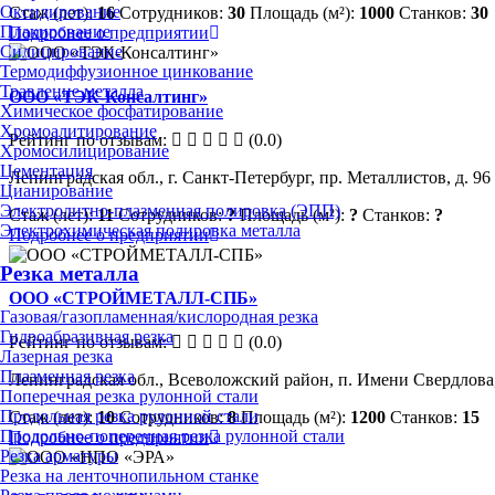
Оксидирование
Стаж (лет):
16
Сотрудников:
30
Площадь (м²):
1000
Станков:
30
Плакирование
Подробнее о предприятии
Силицирование
Термодиффузионное цинкование
Травление металла
ООО «ТЭК-Консалтинг»
Химическое фосфатирование
Хромоалитирование
Рейтинг по отзывам:
(0.0)
Хромосилицирование
Цементация
Ленинградская обл., г. Санкт-Петербург, пр. Металлистов, д. 96
Цианирование
Электролитно-плазменная полировка (ЭПП)
Стаж (лет):
11
Сотрудников:
?
Площадь (м²):
?
Станков:
?
Электрохимическая полировка металла
Подробнее о предприятии
Резка металла
ООО «СТРОЙМЕТАЛЛ-СПБ»
Газовая/газопламенная/кислородная резка
Гидроабразивная резка
Рейтинг по отзывам:
(0.0)
Лазерная резка
Плазменная резка
Ленинградская обл., Всеволожский район, п. Имени Свердлова, 
Поперечная резка рулонной стали
Продольная резка рулонной стали
Стаж (лет):
10
Сотрудников:
8
Площадь (м²):
1200
Станков:
15
Продольно-поперечная резка рулонной стали
Подробнее о предприятии
Резка арматуры
Резка на ленточнопильном станке