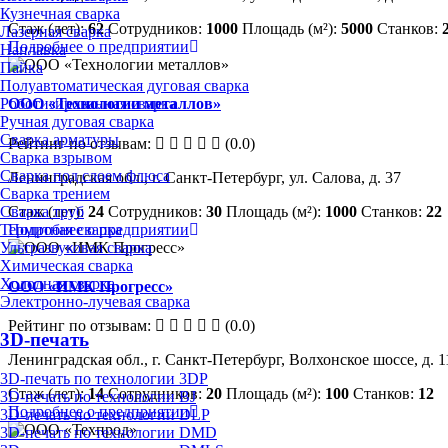
Кузнечная сварка
Стаж (лет):
62
Сотрудников:
1000
Площадь (м²):
5000
Станков:
Лазерная сварка
Подробнее о предприятии
Наплавка
Пайка
Полуавтоматическая дуговая сварка
Роботизированная сварка
ООО «Технологии металлов»
Ручная дуговая сварка
Сварка арматуры
Рейтинг по отзывам:
(0.0)
Сварка взрывом
Сварка под слоем флюса
Ленинградская обл., г. Санкт-Петербург, ул. Салова, д. 37
Сварка трением
Сварка труб
Стаж (лет):
24
Сотрудников:
30
Площадь (м²):
1000
Станков:
22
Термитная сварка
Подробнее о предприятии
Ультразвуковая сварка
Химическая сварка
Холодная сварка
ООО «ИМК Прогресс»
Электронно-лучевая сварка
Рейтинг по отзывам:
(0.0)
3D-печать
Ленинградская обл., г. Санкт-Петербург, Волхонское шоссе, д. 
3D-печать по технологии 3DP
Стаж (лет):
14
Сотрудников:
20
Площадь (м²):
100
Станков:
12
3D-печать по технологии BJ
Подробнее о предприятии
3D-печать по технологии DLP
3D-печать по технологии DMD