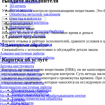
Найдите исполнителя
Сварочные работы
3D-печать
Литьё металла
Узнайте стоимость контроля проникающими веществами. Это бе
Обработка металлов давлением
Очистка и покраска
Лаборатория и контроль
Найти исполнителя
Инжиниринг
1.
Разместите заказ
Прочие услуги металлообработки
Никаких звонков и рассылок. Экономьте время и деньги
Изготовление деталей
2.
Сравните предложения
Изучите отзывы и рейтинг исполнителей, сравните условия и 
Механическая обработка
3.
Договоритесь напрямую
Связывайтесь с исполнителями и обсуждайте детали заказа
Алмазно-расточные работы
Горизонтально-расточные работы
Коротко об услуге
Долбёжная обработка
Заточка инструмента
Контроль проникающими веществами (ПВК), он же капиллярны
Зенкерование отверстий
использования магнитных методов контроля. Суть метода закл
Зубодолбёжная обработка
удалении по истечении некоторого промежутка времени. При э
Зубофрезерная обработка
специальные проявители, которые наносятся на исследуемую 
Зубошлифовальные работы
Координатно-расточные работы
Механическая обработка
Круглошлифовальные работы
Термическая обработка
Механическая обработка на обрабатывающем центре
Химико-термическая обработка
Накатка резьбы
Резка металла
Нарезание резьбы