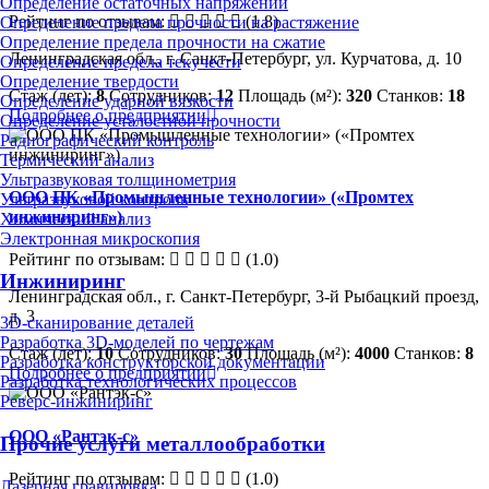
Определение остаточных напряжений
Рейтинг по отзывам:
(1.8)
Определение предела прочности на растяжение
Определение предела прочности на сжатие
Ленинградская обл., г. Санкт-Петербург, ул. Курчатова, д. 10
Определение предела текучести
Определение твердости
Стаж (лет):
8
Сотрудников:
12
Площадь (м²):
320
Станков:
18
Определение ударной вязкости
Подробнее о предприятии
Определение усталостной прочности
Радиографический контроль
Термический анализ
Ультразвуковая толщинометрия
ООО ПК «Промышленные технологии» («Промтех
Ультразвуковой контроль
инжиниринг»)
Химический анализ
Электронная микроскопия
Рейтинг по отзывам:
(1.0)
Инжиниринг
Ленинградская обл., г. Санкт-Петербург, 3-й Рыбацкий проезд,
д. 3
3D-сканирование деталей
Разработка 3D-моделей по чертежам
Стаж (лет):
10
Сотрудников:
30
Площадь (м²):
4000
Станков:
8
Разработка конструкторской документации
Подробнее о предприятии
Разработка технологических процессов
Реверс-инжиниринг
ООО «Рантэк-с»
Прочие услуги металлообработки
Рейтинг по отзывам:
(1.0)
Лазерная гравировка