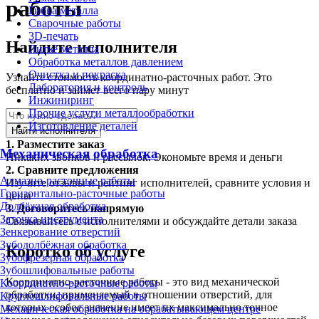
работы
Гибка металла
Сварочные работы
3D-печать
Найдите исполнителя
Литьё металла
Обработка металлов давлением
Очистка и покраска
Узнайте стоимость координатно-расточных работ. Это
Лаборатория и контроль
бесплатно и займет всего пару минут
Инжиниринг
Прочие услуги металлообработки
Изготовление деталей
Найти исполнителя
1.
Разместите заказ
Механическая обработка
Никаких звонков и рассылок. Экономьте время и деньги
2.
Сравните предложения
Алмазно-расточные работы
Изучите отзывы и рейтинг исполнителей, сравните условия и
Горизонтально-расточные работы
цены
Долбёжная обработка
3.
Договоритесь напрямую
Заточка инструмента
Связывайтесь с исполнителями и обсуждайте детали заказа
Зенкерование отверстий
Зубодолбёжная обработка
Коротко об услуге
Зубофрезерная обработка
Зубошлифовальные работы
Координатно-расточные работы - это вид механической
Координатно-расточные работы
обработки, применяемый в отношении отверстий, для
Круглошлифовальные работы
которых особое значение имеет их максимально точное
Механическая обработка на обрабатывающем центре