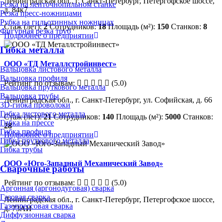
Ленинградская обл., г. Санкт-Петербург, Петергофское шоссе,
Резка на ленточнопильном станке
д. 84к7
Резка пресс-ножницами
Рубка на гильотинных ножницах
Стаж (лет):
2
Сотрудников:
18
Площадь (м²):
150
Станков:
8
Фигурная резка труб
Подробнее о предприятии
Гибка металла
ООО «ТД Металлстройинвест»
Вальцовка листового металла
Вальцовка профиля
Рейтинг по отзывам:
(5.0)
Вальцовка пруткового металла
Вальцовка трубы
Ленинградская обл., г. Санкт-Петербург, ул. Софийская, д. 66
3D-гибка проволоки
Гибка листового металла
Стаж (лет):
21
Сотрудников:
140
Площадь (м²):
5000
Станков:
Гибка на прессе
28
Гибка профиля
Подробнее о предприятии
Гибка пруткового металла
Гибка трубы
ООО «Юго-Западный Механический Завод»
Сварочные работы
Рейтинг по отзывам:
(5.0)
Аргонная (аргонодуговая) сварка
Газовая сварка
Ленинградская обл., г. Санкт-Петербург, Петергофское шоссе,
Газопрессовая сварка
д. 73АИ
Диффузионная сварка