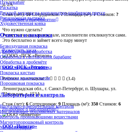
Пуклевание
д. 2А
Раскатка
Раскрой металла на координатно-пробивном прессе
Стаж (лет):
10
Сотрудников:
?
Площадь (м²):
?
Станков:
?
Ротационная вытяжка
Подробнее о предприятии
Художественная ковка
Что нужно сделать?
Очистка и покраска
Разместите заказ на портале, исполнители откликнутся сами.
Это бесплатно и займет всего пару минут
Безвоздушная покраска
Разместить заказ
Дробеструйная обработка
Обработка в галтовочном барабане
Обработка в дробемёте
ООО «ПСК «Регион»
Пескоструйная обработка
Покраска кистью
Покраска краскопультом
Рейтинг по отзывам:
(3.4)
Порошковая покраска
Ленинградская обл., г. Санкт-Петербург, п. Шушары, ул.
Школьная, д. 153А
Лаборатория и контроль
Стаж (лет):
6
Сотрудников:
9
Площадь (м²):
350
Станков:
6
Визуально-измерительный контроль
Подробнее о предприятии
Исследование порошковых материалов
Контроль проникающими веществами
Магнитопорошковый контроль
ООО «Инветор»
Металлография