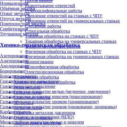
Протягивание
Нормализация
Развертывание отверстий
Объёмная закалка
Резьбошлифовальные работы
Отжиг металла
Сверление отверстий на станках с ЧПУ
Отпуск металла
Сверление отверстий на универсальных станках
Поверхностная закалка
Слесарные работы
Сорбитизация
Строгальная обработка
Улучшение металла
Токарная обработка на станках с ЧПУ
Токарная обработка на универсальных станках
Химико-термическая обработка
Токарно-автоматные работы
Фрезерная обработка на станках с ЧПУ
Азотирование
Фрезерная обработка на универсальных станках
Алитирование
Хонингование
Анодирование
Шлицефрезерная обработка
Борирование
Электроэрозионная обработка
Бороалитирование
Термическая обработка
Газодинамическое напыление
Химико-термическая обработка
Газотермическое напыление
Резка металла
Гальваническое покрытие медью (меднение, омеднение)
Гибка металла
Гальваническое покрытие никелем (никелирование)
Сварочные работы
Гальваническое покрытие хромом (хромирование)
3D-печать
Гальваническое покрытие цинком (цинкование, оцинковка)
Литьё металла
Карбонитрация
Обработка металлов давлением
Микродуговое оксидирование (МДО)
Очистка и покраска
Многослойное покрытие медью и никелем
Лаборатория и контроль