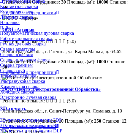
Дугопрессовая сварка
Стаж (лет):
14
Сотрудников:
30
Площадь (м²):
10000
Станков:
Контактная сварка
56
Кузнечная сварка
Подробнее о предприятии
Лазерная сварка
Наплавка
Пайка
ООО «Арзора»
Полуавтоматическая дуговая сварка
Роботизированная сварка
Рейтинг по отзывам:
(5.0)
Ручная дуговая сварка
Сварка арматуры
Ленинградская обл., г. Гатчина, ул. Карла Маркса, д. 63-65
Сварка взрывом
Сварка под слоем флюса
Стаж (лет):
16
Сотрудников:
30
Площадь (м²):
1000
Станков:
Сварка трением
30
Сварка труб
Подробнее о предприятии
Термитная сварка
Ультразвуковая сварка
Химическая сварка
ООО «Центр Электроэрозионной Обработки»
Холодная сварка
Электронно-лучевая сварка
Рейтинг по отзывам:
(5.0)
3D-печать
Ленинградская обл., г. Санкт-Петербург, ул. Ломаная, д. 10
3D-печать по технологии 3DP
Стаж (лет):
6
Сотрудников:
10
Площадь (м²):
250
Станков:
12
3D-печать по технологии BJ
Подробнее о предприятии
3D-печать по технологии DLP