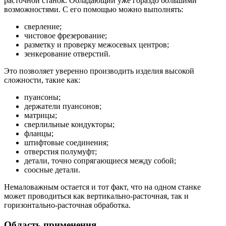
расточной станок. Обладающий уже гораздо большими
возможностями. С его помощью можно выполнять:
сверление;
чистовое фрезерование;
разметку и проверку межосевых центров;
зенкерование отверстий.
Это позволяет уверенно производить изделия высокой
сложности, такие как:
пуансоны;
держатели пуансонов;
матрицы;
сверлильные кондукторы;
фланцы;
штифтовые соединения;
отверстия полумуфт;
детали, точно сопрягающиеся между собой;
соосные детали.
Немаловажным остается и тот факт, что на одном станке
может проводиться как вертикально-расточная, так и
горизонтально-расточная обработка.
Область применения