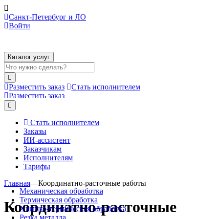
Санкт-Петербург и ЛО
Войти
Каталог услуг
Разместить заказ
Стать исполнителем
Разместить заказ
Стать исполнителем
Заказы
ИИ-ассистент
Заказчикам
Исполнителям
Тарифы
Главная
—
Координатно-расточные работы
Механическая обработка
Термическая обработка
Координатно-расточные
Химико-термическая обработка
Резка металла