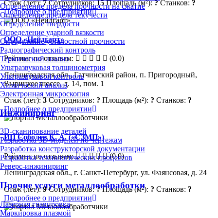
Стаж (лет):
7
Сотрудников:
15
Площадь (м²):
?
Станков:
?
Определение предела прочности на сжатие
Подробнее о предприятии
Определение предела текучести
Определение твердости
Определение ударной вязкости
ООО «Нейдгарт»
Определение усталостной прочности
Радиографический контроль
Рейтинг по отзывам:
(0.0)
Термический анализ
Ультразвуковая толщинометрия
Ленинградская обл., Гатчинский район, п. Пригородный,
Ультразвуковой контроль
Вырицкое шоссе, д. 14, пом. 1
Химический анализ
Электронная микроскопия
Стаж (лет):
3
Сотрудников:
?
Площадь (м²):
?
Станков:
?
Подробнее о предприятии
Инжиниринг
3D-сканирование деталей
ИП Соболев К. А. («СЗМП»)
Разработка 3D-моделей по чертежам
Разработка конструкторской документации
Рейтинг по отзывам:
(0.0)
Разработка технологических процессов
Реверс-инжиниринг
Ленинградская обл., г. Санкт-Петербург, ул. Фаянсовая, д. 24
Прочие услуги металлообработки
Стаж (лет):
9
Сотрудников:
?
Площадь (м²):
?
Станков:
?
Подробнее о предприятии
Лазерная гравировка
Маркировка плазмой