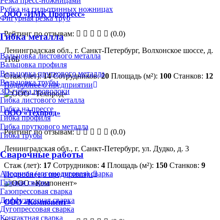
Резка пресс-ножницами
Рубка на гильотинных ножницах
ООО «ИМК Прогресс»
Фигурная резка труб
Рейтинг по отзывам:
(0.0)
Гибка металла
Ленинградская обл., г. Санкт-Петербург, Волхонское шоссе, д.
Вальцовка листового металла
116Б
Вальцовка профиля
Вальцовка пруткового металла
Стаж (лет):
14
Сотрудников:
20
Площадь (м²):
100
Станков:
12
Вальцовка трубы
Подробнее о предприятии
3D-гибка проволоки
Гибка листового металла
Гибка на прессе
ООО «Техпрод»
Гибка профиля
Гибка пруткового металла
Рейтинг по отзывам:
(0.0)
Гибка трубы
Ленинградская обл., г. Санкт-Петербург, ул. Дудко, д. 3
Сварочные работы
Стаж (лет):
17
Сотрудников:
4
Площадь (м²):
150
Станков:
9
Аргонная (аргонодуговая) сварка
Подробнее о предприятии
Газовая сварка
Газопрессовая сварка
Диффузионная сварка
ООО «Компонент»
Дугопрессовая сварка
Контактная сварка