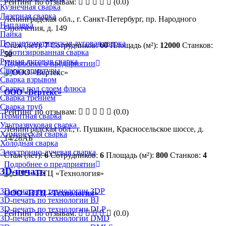
Рейтинг по отзывам:
(0.0)
Кузнечная сварка
Лазерная сварка
Ленинградская обл., г. Санкт-Петербург, пр. Народного
Наплавка
Ополчения, д. 149
Пайка
Полуавтоматическая дуговая сварка
Стаж (лет):
7
Сотрудников:
60
Площадь (м²):
12000
Станков:
Роботизированная сварка
50
Ручная дуговая сварка
Подробнее о предприятии
Сварка арматуры
Сварка взрывом
Сварка под слоем флюса
ООО «Вертекс»
Сварка трением
Сварка труб
Рейтинг по отзывам:
(0.0)
Термитная сварка
Ультразвуковая сварка
Ленинградская обл., г. Пушкин, Красносельское шоссе, д.
Химическая сварка
14/28АБ
Холодная сварка
Электронно-лучевая сварка
Стаж (лет):
6
Сотрудников:
6
Площадь (м²):
800
Станков:
4
Подробнее о предприятии
3D-печать
3D-печать по технологии 3DP
ООО «НТЦ «Технология»
3D-печать по технологии BJ
3D-печать по технологии DLP
Рейтинг по отзывам:
(0.0)
3D-печать по технологии DMD