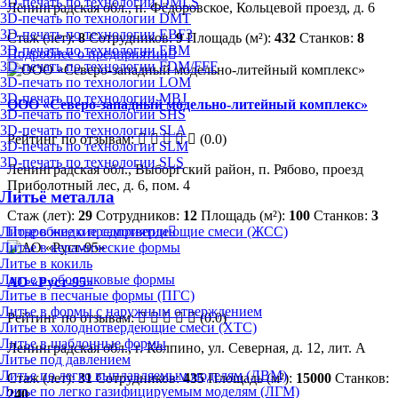
3D-печать по технологии DMLS
Ленинградская обл., п. Фёдоровское, Кольцевой проезд, д. 6
3D-печать по технологии DMT
3D-печать по технологии EBF3
Стаж (лет):
8
Сотрудников:
9
Площадь (м²):
432
Станков:
8
3D-печать по технологии EBM
Подробнее о предприятии
3D-печать по технологии FDM/FFF
3D-печать по технологии LOM
3D-печать по технологии MBJ
ООО «Северо-западный модельно-литейный комплекс»
3D-печать по технологии SHS
3D-печать по технологии SLA
Рейтинг по отзывам:
(0.0)
3D-печать по технологии SLM
3D-печать по технологии SLS
Ленинградская обл., Выборгский район, п. Рябово, проезд
Приболотный лес, д. 6, пом. 4
Литьё металла
Стаж (лет):
29
Сотрудников:
12
Площадь (м²):
100
Станков:
3
Литье в жидкие самотвердеющие смеси (ЖСС)
Подробнее о предприятии
Литье в керамические формы
Литье в кокиль
Литье в оболочковые формы
АО «Руст-95»
Литье в песчаные формы (ПГС)
Литье в формы с наружным отверждением
Рейтинг по отзывам:
(0.0)
Литье в холоднотвердеющие смеси (ХТС)
Литье в шаблонные формы
Ленинградская обл., г. Колпино, ул. Северная, д. 12, лит. А
Литье под давлением
Литье по легко выплавляемым моделям (ЛВМ)
Стаж (лет):
31
Сотрудников:
435
Площадь (м²):
15000
Станков:
Литье по легко газифицируемым моделям (ЛГМ)
240