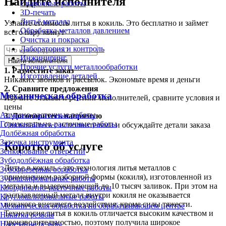
Найдите исполнителя
Сварочные работы
3D-печать
Литьё металла
Узнайте стоимость литья в кокиль. Это бесплатно и займет
Обработка металлов давлением
всего пару минут
Очистка и покраска
Лаборатория и контроль
Инжиниринг
Найти исполнителя
Прочие услуги металлообработки
1.
Разместите заказ
Изготовление деталей
Никаких звонков и рассылок. Экономьте время и деньги
2.
Сравните предложения
Механическая обработка
Изучите отзывы и рейтинг исполнителей, сравните условия и
цены
Алмазно-расточные работы
3.
Договоритесь напрямую
Горизонтально-расточные работы
Связывайтесь с исполнителями и обсуждайте детали заказа
Долбёжная обработка
Заточка инструмента
Коротко об услуге
Зенкерование отверстий
Зубодолбёжная обработка
Литье в кокиль - это технология литья металлов с
Зубофрезерная обработка
применением разборной формы (кокиля), изготовленной из
Зубошлифовальные работы
металла и выдерживающей до 10 тысяч заливок. При этом на
Координатно-расточные работы
расплавленный металл внутри кокиля не оказывается
Круглошлифовальные работы
никакого внешнего воздействия, кроме силы тяжести.
Механическая обработка на обрабатывающем центре
Технология литья в кокиль отличается высоким качеством и
Накатка резьбы
производительностью, поэтому получила широкое
Нарезание резьбы