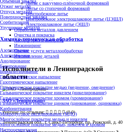
Объёмная закалка
Литье с вакуумно-плёночной формовкой
Отжиг металла
Литье со стопочной формовкой
Отпуск металла
Центробежное литье
Поверхностная закалка
Центробежное электрошлаковое литье (ЦЭШЛ)
Сорбитизация
Электрошлаковое литье (ЭШЛ)
Улучшение металла
Обработка металлов давлением
Очистка и покраска
Химико-термическая обработка
Лаборатория и контроль
Инжиниринг
Азотирование
Прочие услуги металлообработки
Алитирование
Изготовление деталей
Анодирование
Борирование
Исполнители в Ленинградской
Бороалитирование
области
Газодинамическое напыление
Газотермическое напыление
Гальваническое покрытие медью (меднение, омеднение)
Гальваническое покрытие никелем (никелирование)
Гальваническое покрытие хромом (хромирование)
ЗАО «Ленпродмаш»
Гальваническое покрытие цинком (цинкование, оцинковка)
Карбонитрация
Рейтинг по отзывам:
(0.0)
Микродуговое оксидирование (МДО)
Многослойное покрытие медью и никелем
Ленинградская обл., г. Санкт-Петербург, пр. Рижский, д. 40
Многослойное покрытие медью, никелем и хромом
Нитроцементация