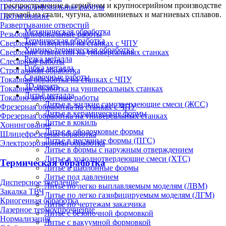
распространение в серийном и крупносерийном производстве
Плоскошлифовальные работы
деталей из стали, чугуна, алюминиевых и магниевых сплавов.
Протягивание
Развертывание отверстий
Механическая обработка
Резьбошлифовальные работы
Термическая обработка
Сверление отверстий на станках с ЧПУ
Химико-термическая обработка
Сверление отверстий на универсальных станках
Резка металла
Слесарные работы
Гибка металла
Строгальная обработка
Сварочные работы
Токарная обработка на станках с ЧПУ
3D-печать
Токарная обработка на универсальных станках
Литьё металла
Токарно-автоматные работы
Литье в жидкие самотвердеющие смеси (ЖСС)
Фрезерная обработка на станках с ЧПУ
Литье в керамические формы
Фрезерная обработка на универсальных станках
Литье в кокиль
Хонингование
Литье в оболочковые формы
Шлицефрезерная обработка
Литье в песчаные формы (ПГС)
Электроэрозионная обработка
Литье в формы с наружным отверждением
Литье в холоднотвердеющие смеси (ХТС)
Термическая обработка
Литье в шаблонные формы
Литье под давлением
Дисперсное твердение
Литье по легко выплавляемым моделям (ЛВМ)
Закалка ТВЧ
Литье по легко газифицируемым моделям (ЛГМ)
Криогенная обработка
Литье по чертежам заказчика
Лазерное термоупрочнение
Литье с безопочной формовкой
Нормализация
Литье с вакуумной формовкой