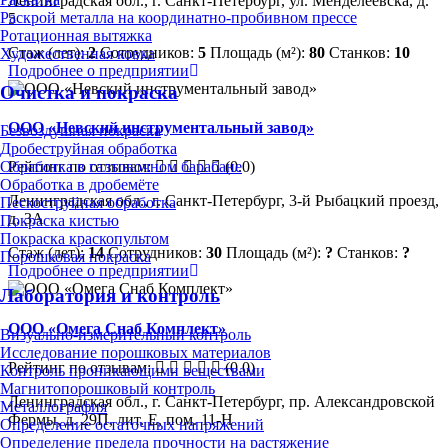
Ленинградская обл., г. Санкт-Петербург, ул. Менделеевска, д.
Раскрой металла на координатно-пробивном прессе
5
Ротационная вытяжка
Стаж (лет):
2
Сотрудников:
5
Площадь (м²):
80
Станков:
10
Художественная ковка
Подробнее о предприятии
Очистка и покраска
ООО «Невский инструментальный завод»
Безвоздушная покраска
Дробеструйная обработка
Рейтинг по отзывам:
(0.0)
Обработка в галтовочном барабане
Обработка в дробемёте
Ленинградская обл., г. Санкт-Петербург, 3-й Рыбацкий проезд,
Пескоструйная обработка
д. 3А
Покраска кистью
Покраска краскопультом
Стаж (лет):
14
Сотрудников:
30
Площадь (м²):
?
Станков:
?
Порошковая покраска
Подробнее о предприятии
Лаборатория и контроль
ООО «Омега Снаб Комплект»
Визуально-измерительный контроль
Исследование порошковых материалов
Рейтинг по отзывам:
(0.0)
Контроль проникающими веществами
Магнитопорошковый контроль
Ленинградская обл., г. Санкт-Петербург, пр. Александровской
Металлография
Фермы, д. 29П, лит. Е, пом. 11-Н
Определение остаточных напряжений
Определение предела прочности на растяжение